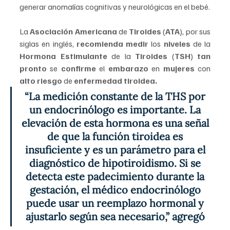
generar anomalías cognitivas y neurológicas en el bebé.
La
 Asociación Americana 
de 
Tiroides 
(
ATA
), por sus 
siglas en inglés,
 recomienda medir 
los 
niveles 
de la 
Hormona Estimulante
 de la 
Tiroides 
(
TSH
)
 tan 
pronto
 se 
confirme 
el 
embarazo 
en 
mujeres 
con 
alto riesgo
 de 
enfermedad tiroidea.
“La medición constante de la THS por 
un endocrinólogo es importante. La 
elevación de esta hormona es una señal 
de que la función tiroidea es 
insuficiente y es un parámetro para el 
diagnóstico de hipotiroidismo. Si se 
detecta este padecimiento durante la 
gestación, el médico endocrinólogo 
puede usar un reemplazo hormonal y 
ajustarlo según sea necesario,” agregó 