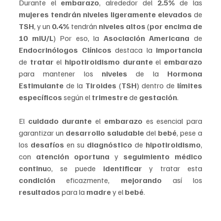
Durante el 
embarazo
, alrededor del 
2.5%
 de las 
mujeres tendrán niveles ligeramente elevados
 de 
TSH
, y un 
0.4% 
tendrán 
niveles altos
 (
por encima de 
10 mIU/L
) Por eso, la 
Asociación Americana
 de
Endocrinólogos Clínicos 
destaca la 
importancia 
de 
tratar 
el 
hipotiroidismo durante 
el 
embarazo 
para mantener los 
niveles 
de la 
Hormona 
Estimulante 
de la 
Tiroides 
(
TSH
) dentro de 
límites 
específicos 
según el 
trimestre 
de 
gestación
.
El 
cuidado durante
 el 
embarazo 
es esencial para 
garantizar un 
desarrollo saludable 
del 
bebé
, pese a 
los 
desafíos 
en su 
diagnóstico 
de 
hipotiroidismo
, 
con 
atención oportuna 
y 
seguimiento médico 
continu
o, se puede 
identificar 
y tratar esta 
condición 
eficazmente, 
mejorando 
así los 
resultados 
para la 
madre 
y el 
bebé
.