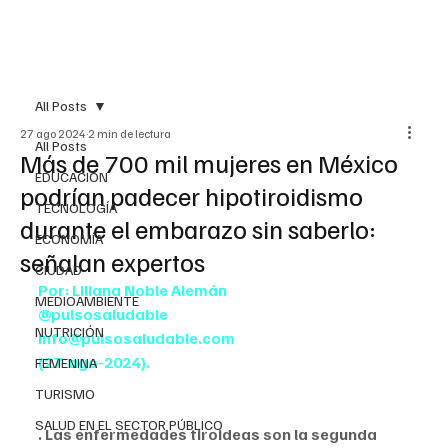
All Posts
27 ago 2024
2 min de lectura
All Posts
Más de 700 mil mujeres en México
EDUCACIÓN
podrían padecer hipotiroidismo
TECNOLOGÍA
durante el embarazo sin saberlo:
ECONOMÍA
señalan expertos
CIUDAD
Por: Liliana Noble Alemán
MEDIOAMBIENTE
@pulsosaludable
NUTRICIÓN
info@pulsosaludable.com
(27-ago-2024).
FEMENINA
TURISMO
SALUD EN EL SECTOR PÚBLICO
. Las enfermedades tiroideas son la segunda 