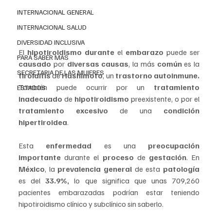
síntomas inespecíficos
 que pueden 
confundirse
INTERNACIONAL GENERAL
con los del 
embarazo 
como la 
fatiga
, 
INTERNACIONAL SALUD
estreñimiento
, 
intolerancia 
al 
frío
, entre otros.
DIVERSIDAD INCLUSIVA
El 
hipotiroidismo durante
 el 
embarazo 
puede ser 
PARA SABER MAS
causado 
por 
diversas causas
, la más 
común 
es la 
SECRETARIA DE LAS MUJERES
tiroiditis 
de 
Hashimoto
, un 
trastorno autoinmune.
También puede ocurrir por un 
tratamiento 
ESTADOS
inadecuado 
de 
hipotiroidismo 
preexistente, o por el 
tratamiento excesivo 
de una 
condición 
hipertiroidea
.
Esta 
enfermedad 
es una 
preocupación 
importante 
durante el 
proceso 
de 
gestación
. En 
México
, la 
prevalencia general 
de esta 
patología 
es del 
33.9%,
 lo que significa que unas 709,260 
pacientes embarazadas podrían estar teniendo 
hipotiroidismo clínico y subclínico sin saberlo.