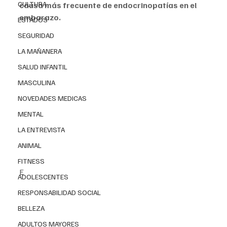
CULTURA
causa más frecuente de endocrinopatías en el 
embarazo. 
ESTADOS
SEGURIDAD
LA MAÑANERA
SALUD INFANTIL
MASCULINA
NOVEDADES MEDICAS
MENTAL
LA ENTREVISTA
ANIMAL
FITNESS
E
l 
hipotiroidismo 
en el 
embarazo 
es una 
condición 
ADOLESCENTES
en 
donde 
la 
tiroides  no produce suficiente 
ente 
RESPONSABILIDAD SOCIAL
hormona tiroidea 
para 
satisfacer 
las 
necesidades 
de la 
madre 
y del 
bebé 
en desarrollo. Su 
BELLEZA
diagnóstico
 puede ser 
complicado 
debido a los 
ADULTOS MAYORES