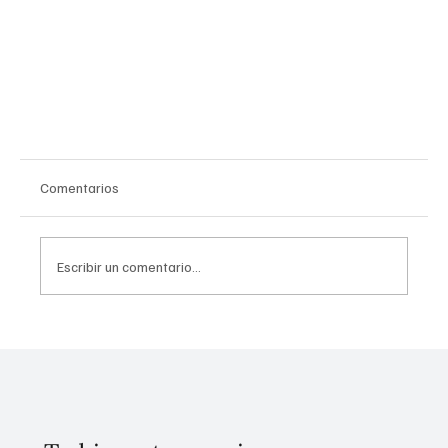
Comentarios
Escribir un comentario...
Presidenta Sheinbaum firma decreto para
fortalecer la Comisión Nacional de Búsqueda