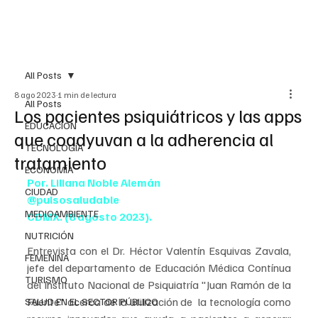
All Posts
8 ago 2023
1 min de lectura
All Posts
Los pacientes psiquiátricos y las apps
EDUCACIÓN
que coadyuvan a la adherencia al
TECNOLOGÍA
tratamiento
ECONOMÍA
Por. Liliana Noble Alemán
CIUDAD
@pulsosaludable
MEDIOAMBIENTE
CDMX. (8 agosto 2023).
NUTRICIÓN
Entrevista con el Dr. Héctor Valentín Esquivas Zavala, 
FEMENINA
jefe del departamento de Educación Médica Contínua 
TURISMO
del Instituto Nacional de Psiquiatría "Juan Ramón de la 
Fuente" acerca de la utilización de  la tecnología como 
SALUD EN EL SECTOR PÚBLICO