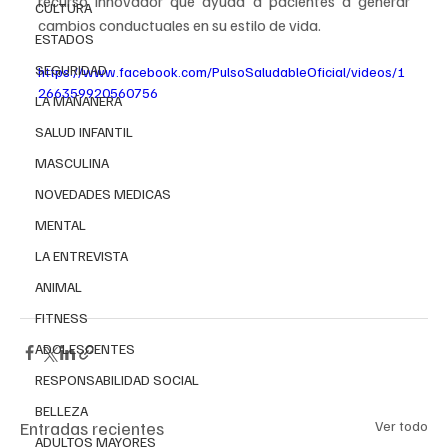
recurso innovador que ayuda a pacientes a generar 
CULTURA
cambios conductuales en su estilo de vida.
ESTADOS
SEGURIDAD
https://www.facebook.com/PulsoSaludableOficial/videos/1
266359920560756
LA MAÑANERA
SALUD INFANTIL
MASCULINA
NOVEDADES MEDICAS
MENTAL
LA ENTREVISTA
ANIMAL
FITNESS
ADOLESCENTES
RESPONSABILIDAD SOCIAL
BELLEZA
Entradas recientes
Ver todo
ADULTOS MAYORES