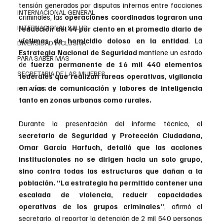
tensión generados por disputas internas entre facciones 
INTERNACIONAL GENERAL
criminales, las 
operaciones coordinadas lograron una 
INTERNACIONAL SALUD
reducción del 44 por ciento en el promedio diario de 
víctimas de homicidio doloso en la entidad
. La 
DIVERSIDAD INCLUSIVA
Estrategia Nacional de Seguridad
 mantiene un estado 
PARA SABER MAS
de
 fuerza permanente de 16 mil 440 elementos 
SECRETARIA DE LAS MUJERES
federales que realizan tareas operativas, vigilancia 
en vías de comunicación y labores de inteligencia 
ESTADOS
tanto en zonas urbanas como rurales.
Durante la presentación del informe técnico, el 
s
ecretario de Seguridad y Protección Ciudadana, 
Omar García Harfuch, detalló que las acciones 
institucionales no se dirigen hacia un solo grupo, 
sino contra todas las estructuras que dañan a la 
población. “La estrategia ha permitido contener una 
escalada de violencia, reducir capacidades 
operativas de los grupos criminales”
, afirmó el 
secretario, al reportar la detención de 2 mil 540 personas 