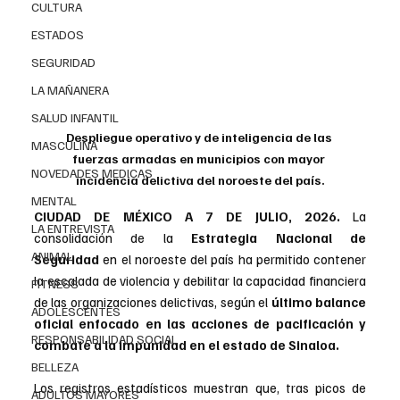
CULTURA
ESTADOS
SEGURIDAD
LA MAÑANERA
SALUD INFANTIL
Despliegue operativo y de inteligencia de las 
MASCULINA
fuerzas armadas en municipios con mayor 
NOVEDADES MEDICAS
incidencia delictiva del noroeste del país.
MENTAL
CIUDAD DE MÉXICO A 7 DE JULIO, 2026. 
La 
LA ENTREVISTA
consolidación de la 
Estrategia Nacional de 
ANIMAL
Seguridad
 en el noroeste del país ha permitido contener 
la escalada de violencia y debilitar la capacidad financiera 
FITNESS
de las organizaciones delictivas, según el
 último balance 
ADOLESCENTES
oficial enfocado en las acciones de pacificación y 
RESPONSABILIDAD SOCIAL
combate a la impunidad en el estado de Sinaloa.
BELLEZA
Los registros estadísticos muestran que, tras picos de 
ADULTOS MAYORES