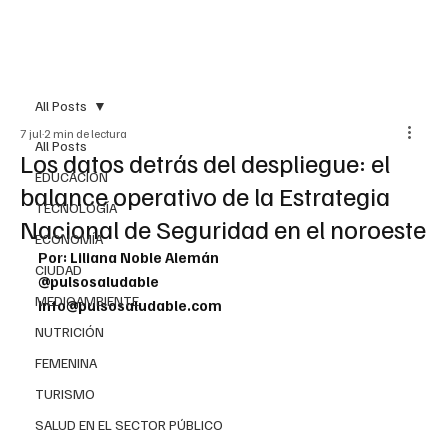
All Posts
7 jul
2 min de lectura
All Posts
Los datos detrás del despliegue: el
EDUCACIÓN
balance operativo de la Estrategia
TECNOLOGÍA
Nacional de Seguridad en el noroeste
ECONOMÍA
Por: Liliana Noble Alemán
CIUDAD
@pulsosaludable
MEDIOAMBIENTE
info@pulsosaludable.com
NUTRICIÓN
FEMENINA
TURISMO
SALUD EN EL SECTOR PÚBLICO