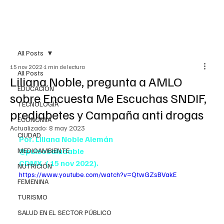
All Posts
15 nov 2022
1 min de lectura
All Posts
Liliana Noble, pregunta a AMLO
EDUCACIÓN
sobre Encuesta Me Escuchas SNDIF,
TECNOLOGÍA
prediabetes y Campaña anti drogas
ECONOMÍA
Actualizado:
8 may 2023
CIUDAD
Por. Liliana Noble Alemán
MEDIOAMBIENTE
@pulsosaludable
CDMX. ( 15 nov 2022).
NUTRICIÓN
https://www.youtube.com/watch?v=QtwGZsBVakE
FEMENINA
TURISMO
SALUD EN EL SECTOR PÚBLICO