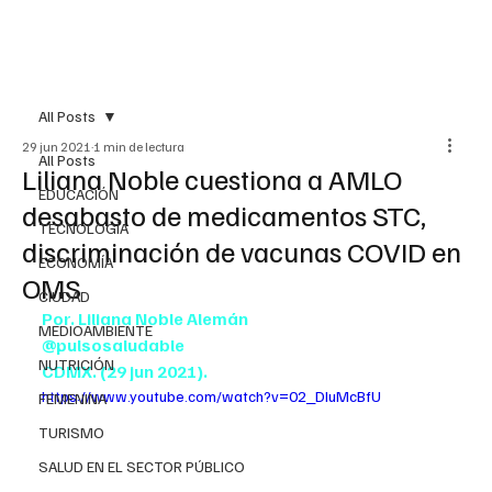
All Posts
29 jun 2021
1 min de lectura
All Posts
Liliana Noble cuestiona a AMLO
EDUCACIÓN
desabasto de medicamentos STC,
TECNOLOGÍA
discriminación de vacunas COVID en
ECONOMÍA
OMS
CIUDAD
Por. Liliana Noble Alemán
MEDIOAMBIENTE
@pulsosaludable
NUTRICIÓN
CDMX. (29 jun 2021).
https://www.youtube.com/watch?v=02_DIuMcBfU
FEMENINA
TURISMO
SALUD EN EL SECTOR PÚBLICO