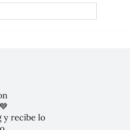
a Sheinbaum firma
 por el 2 de octubre del
clarándolos como
s de lesa humanidad".
on
💙
 y recibe lo
o.