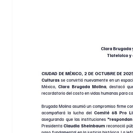
Clara Brugada y
Tlatelolco y
CIUDAD DE MÉXICO, 2 DE OCTUBRE DE 2025
Culturas 
se convirtió nuevamente en un espacio
México, 
Clara Brugada Molina
, destacó qu
recordatorio del costo en vidas humanas para con
Brugada Molina asumió un compromiso firme con 
acompañará la lucha del 
Comité 68 Pro Li
asegurando que las instituciones 
"respondan 
Presidenta 
Claudia Sheinbaum
 reconoció pú
paso fundamental en la justicia histórica. La Je