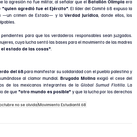
e la agresión no fue militar, al señalar que el 
Batallón Olimpia
 era 
e 
"quien agredió fue el Ejército"
. El líder del Comité 68 expuso la 
a
 —un crimen de Estado— y la 
Verdad Jurídica
, donde ellos, los 
lpables.
os pendientes para que los verdaderos responsables sean juzgados. 
ujeres, cuya lucha sentó las bases para el movimiento de las madres 
 el estado de las cosas"
.
erdo del 68
 para manifestar su solidaridad con el pueblo palestino y 
 sumándose al clamor mundial. 
Brugada Molina
 exigió el cese del 
os de los mexicanos integrantes de la 
Global Sumud Flotilla
. La 
io de que 
"otro mundo es posible"
 y que la lucha por los derechos 
octubre no se olvida
Movimiento Estudiantil 68