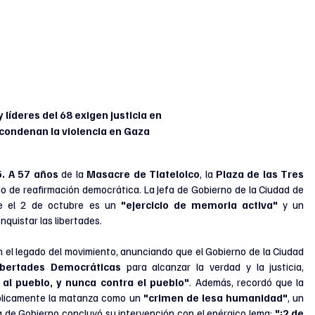
 líderes del 68 exigen justicia en 
 condenan la violencia en Gaza
. A 57 años
 de la 
Masacre de Tlatelolco
, la 
Plaza de las Tres 
 de reafirmación democrática. La Jefa de Gobierno de la Ciudad de 
e el 2 de octubre es un 
"ejercicio de memoria activa"
 y un 
quistar las libertades.
el legado del movimiento, anunciando que el Gobierno de la Ciudad 
bertades Democráticas
 para alcanzar la verdad y la justicia, 
al pueblo, y nunca contra el pueblo"
. Además, recordó que la 
blicamente la matanza como un 
"crimen de lesa humanidad"
, un 
fa de Gobierno concluyó su intervención con el enérgico lema: 
"¡2 de 