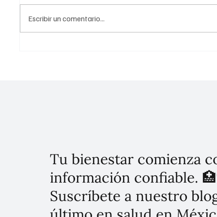
Escribir un comentario...
Compromiso de Tlatelolco:
Claudi
Hacia una sociedad de
decreto
cuidados en América Latina
68 "De
crímene
Tu bienestar comienza c
información confiable. 🏥
Suscríbete a nuestro blog
último en salud en Méxic