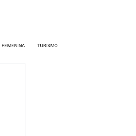
RA SABER MÁS
DIVERSIDAD INCLUSIVA
FEMENINA
TURISMO
ANTIL
MASCULINA
NOVEDADES MEDICAS
BELLEZA
ADULTOS MAYORES
SECRETARIA DE LAS MUJERES
ESTADOS