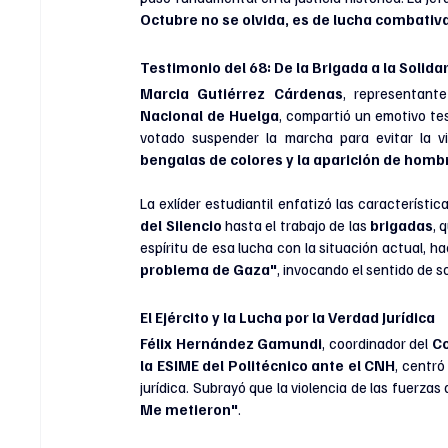
Octubre no se olvida, es de lucha combativ
Testimonio del 68: De la Brigada a la Solida
Marcia Gutiérrez Cárdenas
, representante
Nacional de Huelga
, compartió un emotivo tes
votado suspender la marcha para evitar la vio
bengalas de colores y la aparición de hombr
La exlíder estudiantil enfatizó las característ
del Silencio
 hasta el trabajo de las 
brigadas
, 
espíritu de esa lucha con la situación actual, ha
problema de Gaza"
, invocando el sentido de so
El Ejército y la Lucha por la Verdad Jurídica
Félix Hernández Gamundi
, coordinador del
 C
la ESIME del Politécnico ante el CNH
, centró
jurídica. Subrayó que la violencia de las fuerzas 
Me metieron"
.