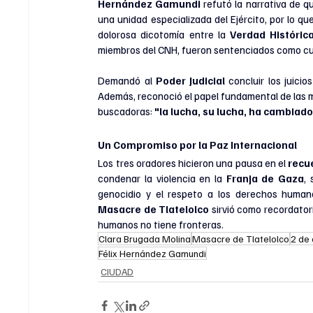
Hernández Gamundi 
refutó la narrativa de qu
una unidad especializada del Ejército, por lo qu
dolorosa dicotomía entre la 
Verdad Históric
miembros del CNH, fueron sentenciados como cu
Demandó al
 Poder Judicial
 concluir los juici
Además, reconoció el papel fundamental de las m
buscadoras: 
"la lucha, su lucha, ha cambiado
Un Compromiso por la Paz Internacional
Los tres oradores hicieron una pausa en el 
recu
condenar la violencia en la
 Franja de Gaza
,
genocidio y el respeto a los derechos human
Masacre de Tlatelolco
 sirvió como recordator
humanos no tiene fronteras.
Clara Brugada Molina
Masacre de Tlatelolco
2 de 
Félix Hernández Gamundi
CIUDAD