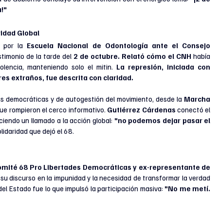
a!"
ridad Global
 por la
 Escuela Nacional de Odontología ante el Consejo 
timonio de la tarde del 
2 de octubre. Relató cómo el CNH
 había 
lencia, manteniendo solo el mitin. 
La represión, iniciada con 
es extraños, fue descrita con claridad.
icas democráticas y de autogestión del movimiento, desde la 
Marcha 
que rompieron el cerco informativo. 
Gutiérrez Cárdenas
 conectó el 
ciendo un llamado a la acción global: 
"no podemos dejar pasar el 
lidaridad que dejó el 68.
omité 68 Pro Libertades Democráticas y ex-representante de 
 su discurso en la impunidad y la necesidad de transformar la verdad 
del Estado fue lo que impulsó la participación masiva: 
"No me metí. 