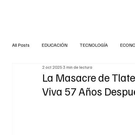
HOME
SALUD
All Posts
EDUCACIÓN
TECNOLOGÍA
ECON
2 oct 2025
3 min de lectura
SALUD EN EL SECTOR PÚBLICO
CULTURA
La Masacre de Tlate
Viva 57 Años Despu
MENTAL
LA ENTREVISTA
ANIMAL
FI
INTERNACIONAL GENERAL
INTERNACIONAL S