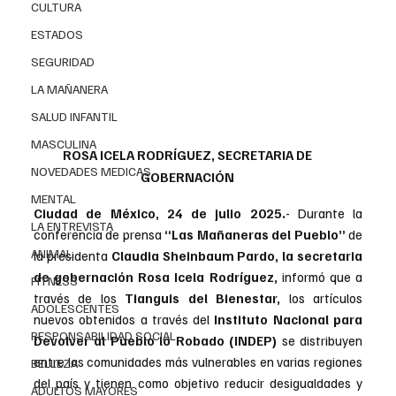
CULTURA
ESTADOS
SEGURIDAD
LA MAÑANERA
SALUD INFANTIL
MASCULINA
ROSA ICELA RODRÍGUEZ, SECRETARIA DE 
NOVEDADES MEDICAS
GOBERNACIÓN 
MENTAL
Ciudad de México, 24 de julio 2025.
- Durante la 
LA ENTREVISTA
conferencia de prensa 
“Las Mañaneras del Pueblo”
 de 
ANIMAL
la presidenta 
Claudia Sheinbaum Pardo, la secretaria 
de gobernación Rosa Icela Rodríguez, 
informó que a 
FITNESS
través de los 
Tianguis del Bienestar,
 los artículos 
ADOLESCENTES
nuevos obtenidos a través del 
Instituto Nacional para 
RESPONSABILIDAD SOCIAL
Devolver al Pueblo lo Robado (INDEP)
 se distribuyen 
entre las comunidades más vulnerables en varias regiones 
BELLEZA
del país y tienen como objetivo reducir desigualdades y 
ADULTOS MAYORES