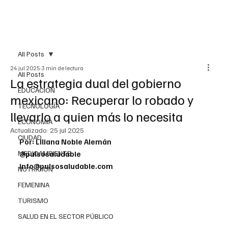
All Posts
24 jul 2025
3 min de lectura
All Posts
La estrategia dual del gobierno
EDUCACIÓN
mexicano: Recuperar lo robado y
TECNOLOGÍA
llevarlo a quien más lo necesita
ECONOMÍA
Actualizado:
25 jul 2025
CIUDAD
Por: Liliana Noble Alemán
MEDIOAMBIENTE
@pulsosaludable
info@pulsosaludable.com
NUTRICIÓN
FEMENINA
TURISMO
SALUD EN EL SECTOR PÚBLICO