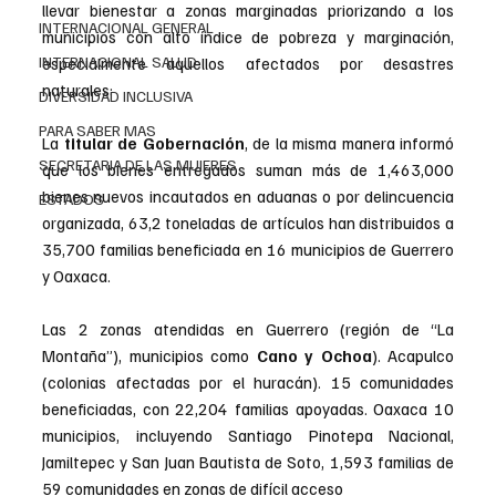
llevar bienestar a zonas marginadas priorizando a los 
INTERNACIONAL GENERAL
municipios con alto índice de pobreza y marginación, 
INTERNACIONAL SALUD
especialmente aquellos afectados por desastres 
naturales:
DIVERSIDAD INCLUSIVA
PARA SABER MAS
La 
titular de Gobernación
, de la misma manera informó 
SECRETARIA DE LAS MUJERES
que los bienes entregados suman más de 1,463,000 
bienes nuevos incautados en aduanas o por delincuencia 
ESTADOS
organizada, 63,2 toneladas de artículos han distribuidos a 
35,700 familias beneficiada en 16 municipios de Guerrero 
y Oaxaca.
Las 2 zonas atendidas en Guerrero (región de “La 
Montaña”), municipios como 
Cano y Ochoa
). Acapulco 
(colonias afectadas por el huracán). 15 comunidades 
beneficiadas, con 22,204 familias apoyadas. Oaxaca 10 
municipios, incluyendo Santiago Pinotepa Nacional, 
Jamiltepec y San Juan Bautista de Soto, 1,593 familias de 
59 comunidades en zonas de difícil acceso