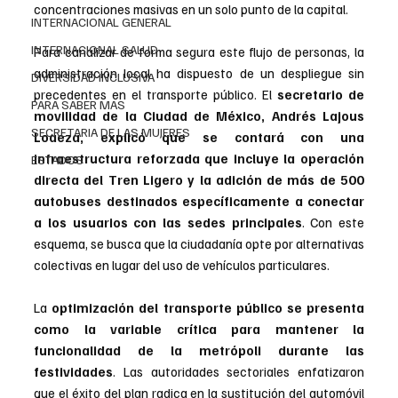
concentraciones masivas en un solo punto de la capital.
INTERNACIONAL GENERAL
INTERNACIONAL SALUD
Para canalizar de forma segura este flujo de personas, la 
administración local ha dispuesto de un despliegue sin 
DIVERSIDAD INCLUSIVA
precedentes en el transporte público. El 
secretario de 
PARA SABER MAS
movilidad de la Ciudad de México, Andrés Lajous 
SECRETARIA DE LAS MUJERES
Loaeza, explicó que se contará con una 
infraestructura reforzada que incluye la operación 
ESTADOS
directa del Tren Ligero y la adición de más de 500 
autobuses destinados específicamente a conectar 
a los usuarios con las sedes principales
. Con este 
esquema, se busca que la ciudadanía opte por alternativas 
colectivas en lugar del uso de vehículos particulares.
La 
optimización del transporte público se presenta 
como la variable crítica para mantener la 
funcionalidad de la metrópoli durante las 
festividades
. Las autoridades sectoriales enfatizaron 
que el éxito del plan radica en la sustitución del automóvil 