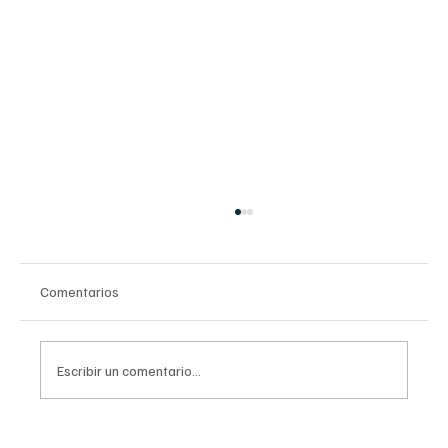
Comentarios
Escribir un comentario...
Clara Brugada destaca beneficios del Tren