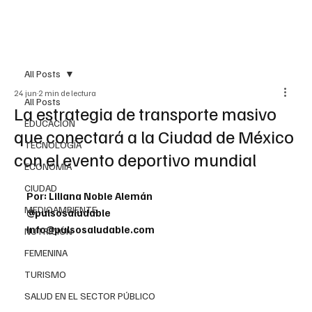
All Posts
24 jun
2 min de lectura
All Posts
La estrategia de transporte masivo
EDUCACIÓN
que conectará a la Ciudad de México
TECNOLOGÍA
con el evento deportivo mundial
ECONOMÍA
CIUDAD
Por: Liliana Noble Alemán
MEDIOAMBIENTE
@pulsosaludable
info@pulsosaludable.com
NUTRICIÓN
FEMENINA
TURISMO
SALUD EN EL SECTOR PÚBLICO