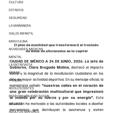
CULTURA
ESTADOS
SEGURIDAD
LA MAÑANERA
SALUD INFANTIL
MASCULINA
El plan de movilidad que transformará el traslado 
NOVEDADES MEDICAS
de miles de aficionados en la capital
MENTAL
CIUDAD DE MÉXICO A 24 DE JUNIO, 2026.
La
 Jefa de 
LA ENTREVISTA
Gobierno, Clara Brugada Molina,
 destacó el impacto 
ANIMAL
social y la magnitud de la movilización ciudadana en los 
días de mayor actividad deportiva. En su mensaje oficial, la 
FITNESS
mandataria señaló: 
"nuestras calles en el corazón de 
ADOLESCENTES
una gran celebración multicultural que impresionó 
RESPONSABILIDAD SOCIAL
al mundo por su fuerza y por su energía".
 Esta 
situación ha motivado a las autoridades locales a diseñar 
BELLEZA
mecanismos que distribuyan la asistencia y eviten 
ADULTOS MAYORES