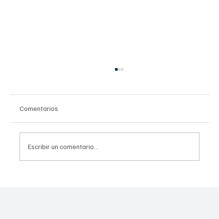
Comentarios
Escribir un comentario...
Invierten 256 mdp para mitigar
inundaciones en Tláhuac