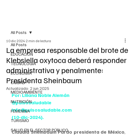
All Posts
10 dic 2024
2 min de lectura
All Posts
La empresa responsable del brote de
EDUCACIÓN
Klebsiella oxytoca deberá responder
TECNOLOGÍA
administrativa y penalmente:
ECONOMÍA
Presidenta Sheinbaum
CIUDAD
Actualizado:
2 jun 2025
MEDIOAMBIENTE
Por: Liliana Noble Alemán
NUTRICIÓN
@pulsosaludable
info@pulsosaludable.com
FEMENINA
(10-dic-2024).
TURISMO
SALUD EN EL SECTOR PÚBLICO
Claudia Sheinbaum Pardo presidenta de México
, 