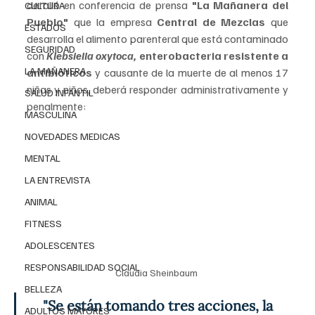
detalló en conferencia de prensa 
"La Mañanera del 
CULTURA
Pueblo"
 que la empresa 
Central de Mezclas
 que 
ESTADOS
desarrolla el alimento parenteral que está contaminado 
SEGURIDAD
con 
Klebsiella oxytoca, 
enterobacteria resistente a 
LA MAÑANERA
antibióticos
 y causante de la muerte de al menos 17 
niñas y niños, deberá responder administrativamente y 
SALUD INFANTIL
penalmente:
MASCULINA
NOVEDADES MEDICAS
MENTAL
LA ENTREVISTA
ANIMAL
FITNESS
ADOLESCENTES
RESPONSABILIDAD SOCIAL
Claudia Sheinbaum 
BELLEZA
"Se están tomando tres acciones, la 
ADULTOS MAYORES