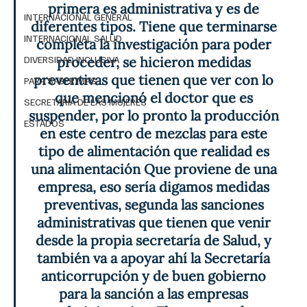
primera es administrativa y es de 
INTERNACIONAL GENERAL
diferentes tipos. Tiene que terminarse 
INTERNACIONAL SALUD
completa la investigación para poder 
proceder, se hicieron medidas 
DIVERSIDAD INCLUSIVA
preventivas que tienen que ver con lo 
PARA SABER MAS
que mencionó el doctor que es 
SECRETARIA DE LAS MUJERES
suspender, por lo pronto la producción 
ESTADOS
en este centro de mezclas para este 
tipo de alimentación que realidad es 
una alimentación Que proviene de una 
empresa, eso sería digamos medidas 
preventivas, segunda las sanciones 
administrativas que tienen que venir 
desde la propia secretaría de Salud, y 
también va a apoyar ahí la Secretaría 
anticorrupción y de buen gobierno 
para la sanción a las empresas 