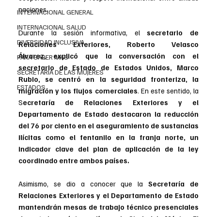
naciones.
INTERNACIONAL GENERAL
INTERNACIONAL SALUD
Durante la sesión informativa, el 
secretario de 
DIVERSIDAD INCLUSIVA
Relaciones Exteriores, Roberto Velasco 
Álvarez, explicó que la conversación con el 
PARA SABER MAS
secretario de Estado de Estados Unidos, Marco 
SECRETARIA DE LAS MUJERES
Rubio, se centró en la seguridad fronteriza, la 
ESTADOS
migración y los flujos comerciales
. En este sentido, la 
S
ecretaría de Relaciones Exteriores y el 
Departamento de Estado destacaron la reducción 
del 76 por ciento en el aseguramiento de sustancias 
ilícitas como el fentanilo en la franja norte, un 
indicador clave del plan de aplicación de la ley 
coordinado entre ambos países.
Asimismo, se dio a conocer que la 
Secretaría de 
Relaciones Exteriores y el Departamento de Estado 
mantendrán mesas de trabajo técnico presenciales 