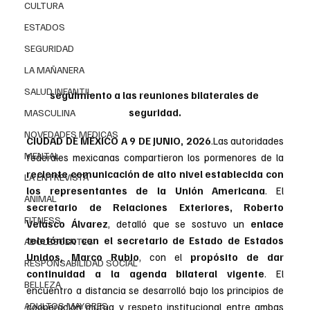
CULTURA
ESTADOS
SEGURIDAD
LA MAÑANERA
SALUD INFANTIL
seguimiento a las reuniones bilaterales de 
seguridad.
MASCULINA
NOVEDADES MEDICAS
CIUDAD DE MÉXICO A 9 DE JUNIO, 2026
.
Las autoridades 
MENTAL
federales mexicanas compartieron los pormenores de la 
reciente comunicación de alto nivel establecida con 
LA ENTREVISTA
los representantes de la Unión Americana
. El 
ANIMAL
secretario de Relaciones Exteriores, Roberto 
FITNESS
Velasco Álvarez
, detalló que se sostuvo un
 enlace 
telefónico con el secretario de Estado de Estados 
ADOLESCENTES
Unidos, Marco Rubio
, con el 
propósito de dar 
RESPONSABILIDAD SOCIAL
continuidad a la agenda bilateral vigente
. El 
BELLEZA
encuentro a distancia se desarrolló bajo los principios de 
ADULTOS MAYORES
cooperación mutua y respeto institucional entre ambas 