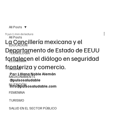
All Posts
9 jun
1 min de lectura
All Posts
La Cancillería mexicana y el
EDUCACIÓN
Departamento de Estado de EEUU
TECNOLOGÍA
fortalecen el diálogo en seguridad
ECONOMÍA
fronteriza y comercio.
CIUDAD
Por: Liliana Noble Alemán
MEDIOAMBIENTE
@pulsosaludable
NUTRICIÓN
info@pulsosaludable.com
FEMENINA
TURISMO
SALUD EN EL SECTOR PÚBLICO