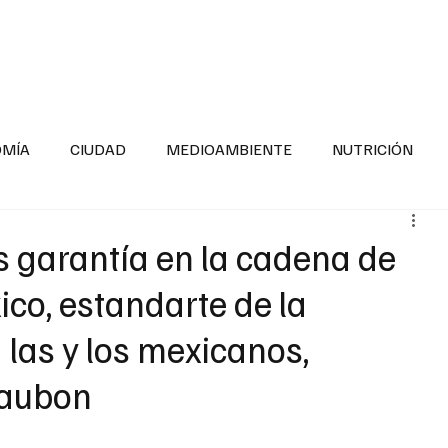
INFORMACIÓN GENERAL
LA ENTREVISTA
PA
OMÍA
CIUDAD
MEDIOAMBIENTE
NUTRICIÓN
ESTADOS
SEGURIDAD
LA MAÑANERA
SALUD INF
s garantía en la cadena de
co, estandarte de la
TNESS
ADOLESCENTES
RESPONSABILIDAD SOCIAL
 las y los mexicanos,
saubon
ALUD
DIVERSIDAD INCLUSIVA
PARA SABER MAS