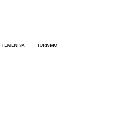
RA SABER MÁS
DIVERSIDAD INCLUSIVA
FEMENINA
TURISMO
ANTIL
MASCULINA
NOVEDADES MEDICAS
BELLEZA
ADULTOS MAYORES
SECRETARIA DE LAS MUJERES
ESTADOS