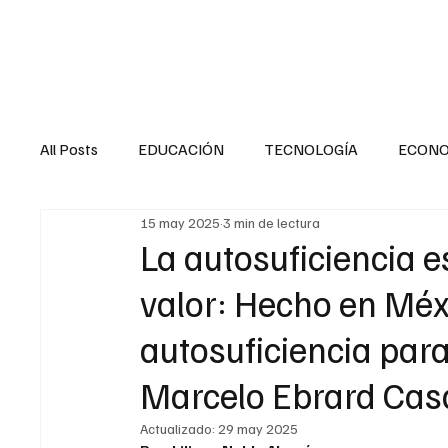
HOME
SALUD
All Posts
EDUCACIÓN
TECNOLOGÍA
ECON
15 may 2025
3 min de lectura
SALUD EN EL SECTOR PÚBLICO
CULTURA
La autosuficiencia e
valor: Hecho en Méxi
MENTAL
LA ENTREVISTA
ANIMAL
FI
autosuficiencia para
Marcelo Ebrard Ca
INTERNACIONAL GENERAL
INTERNACIONAL S
Actualizado:
29 may 2025