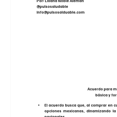
Por: Liliana Noble Alemán
@pulsosaludable
info@pulsosalduable.com
Acuerdo para ma
básica y fo
El acuerdo busca que, al comprar en c
opciones mexicanas, dinamizando la 
nacionales.