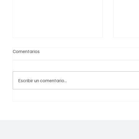
Comentarios
Escribir un comentario...
Fin de una era: Noruega cierra
Gobier
capítulo con PEMEX tras
medidas
desinversión total.
producc
sectore