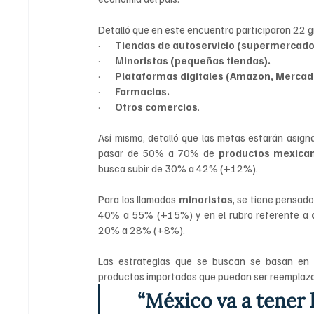
Detalló que en este encuentro participaron 22 g
·       
Tiendas de autoservicio (supermercado
·       
Minoristas (pequeñas tiendas).
·       
Plataformas digitales (Amazon, Mercado
·       
Farmacias.
·       
Otros comercios
.
Así mismo, detalló que las metas estarán asigna
pasar de 50% a 70% de 
productos
mexica
busca subir de 30% a 42% (+12%).
Para los llamados 
minoristas
, se tiene pensad
40% a 55% (+15%) y en el rubro referente a 
20% a 28% (+8%).  
Las estrategias que se buscan se basan en la
productos importados que puedan ser reemplaza
“México va a tener 