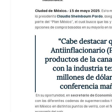
Ciudad de México.- 15 de mayo 2025
. Esta 
la presidenta 
Claudia
Sheinbaum
Pardo
, ase
parte del “Plan México”, el cual busca que las 
opciones de compra basadas en su mayoría en lo
“Cabe destacar q
Antiinflacionario (
productos de la cana
con la industria t
millones de dólare
conferencia mañ
 En su oportunidad, en 
secretario
de
Economí
con las diferentes cadenas de supermercados ti
en México en distintos puntos de venta, con el fi
economía del país.