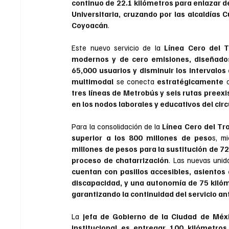
continuo de 22.1 kilómetros para enlazar d
Universitaria, cruzando por las alcaldías 
Coyoacán
.
Este nuevo servicio de la 
Línea Cero del T
modernos y de cero emisiones, diseñado
65,000 usuarios y disminuir los intervalos
multimodal
 se conecta 
estratégicamente 
tres líneas de Metrobús y seis rutas preexi
en los nodos laborales y educativos del circ
Para la consolidación de la 
Línea Cero del Tr
superior a los 800 millones de peso
s, m
millones de pesos para la sustitución de 72
proceso de chatarrización
. Las nuevas unid
cuentan con pasillos accesibles, asientos
discapacidad, y una autonomía de 75 kiló
garantizando la continuidad del servicio an
La 
jefa de Gobierno de la Ciudad de Méxi
institucional es entregar 100 kilómetro