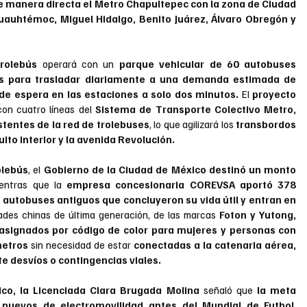
e manera directa el Metro Chapultepec con la zona de Ciudad 
Cuauhtémoc, Miguel Hidalgo, Benito Juárez, Álvaro Obregón y 
rolebús
 operará con un
 parque vehicular de 60 autobuses 
s para trasladar diariamente a una demanda estimada de 
 de espera en las estaciones a solo dos minutos.
 El 
proyecto 
con cuatro líneas del 
Sistema de Transporte Colectivo Metro, 
stentes de la red de trolebuses
, lo que agilizará los
 transbordos 
uito interior y la avenida Revolución.
olebús
, el 
Gobierno de la Ciudad de México destinó un monto 
ientras que la
 empresa concesionaria COREVSA aportó 378 
 autobuses antiguos que concluyeron su vida útil y entran en 
ades chinas de última generación, de las marcas 
Foton y Yutong, 
 asignados por código de color para mujeres y personas con 
metros
 sin necesidad de estar 
conectadas a la catenaria aérea, 
te desvíos o contingencias viales.
co, la Licenciada Clara Brugada Molina
 señaló que 
la meta 
s nuevos de electromovilidad antes del Mundial de Futbol
,