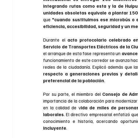
integrando rutas como esta y la de Huipu
unidades obsoletas equivale a plantar 150,
que 
"cuando sustituimos ese microbús o es
eficiencia, accesibilidad, seguridad y un me
Durante el
 acto protocolario celebrado en
Servicio de Transportes Eléctricos de la C
el arranque de esta fase representa un
 avance
funcionamiento de este corredor se avanza hac
reales de la ciudadanía. Explicó además que la
respecto a generaciones previas y detalló
preferencial de la población
.
Por su parte, el miembro del 
Consejo de Admi
importancia de la colaboración para modernizar
en la calidad de v
ida de miles de persona
laborales
. El directivo empresarial enfatizó q
conocimiento e historia, acercando oportun
incluyente
.