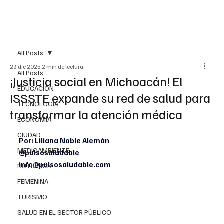
All Posts
23 dic 2025
2 min de lectura
All Posts
¡Justicia social en Michoacán! El
EDUCACIÓN
ISSSTE expande su red de salud para
TECNOLOGÍA
transformar la atención médica
ECONOMÍA
CIUDAD
Por: Liliana Noble Alemán
MEDIOAMBIENTE
@pulsosaludable
info@pulsosaludable.com
NUTRICIÓN
FEMENINA
TURISMO
SALUD EN EL SECTOR PÚBLICO