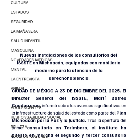
CULTURA
ESTADOS
SEGURIDAD
LA MAÑANERA
SALUD INFANTIL
MASCULINA
Nuevas instalaciones de los consultorios del 
NOVEDADES MEDICAS
ISSSTE en Michoacán, equipadas con mobiliario 
MENTAL
moderno para la atención de la 
derechohabiencia.
LA ENTREVISTA
ANIMAL
CIUDAD DE MÉXICO A 23 DE DICIEMBRE DEL 2025. El 
Director General del ISSSTE, Martí Batres 
FITNESS
Guadarrama, 
informó sobre los avances significativos en 
ADOLESCENTES
la infraestructura de salud del estado como parte del 
Plan 
RESPONSABILIDAD SOCIAL
Michoacán por la Paz y la Justicia. 
Tras la apertura del 
BELLEZA
primer 
consultorio en Tarímbaro, el instituto ha 
puesto en marcha el segundo y tercer consultorio 
ADULTOS MAYORES