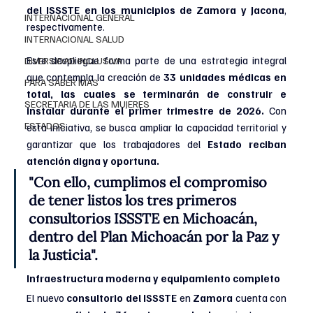
del ISSSTE en los municipios de Zamora y Jacona
, 
INTERNACIONAL GENERAL
respectivamente.
INTERNACIONAL SALUD
Este despliegue forma parte de una estrategia integral 
DIVERSIDAD INCLUSIVA
que contempla la creación de 
33 unidades médicas en 
PARA SABER MAS
total, las cuales se terminarán de construir e 
SECRETARIA DE LAS MUJERES
instalar durante el primer trimestre de 2026.
 Con 
ESTADOS
esta iniciativa, se busca ampliar la capacidad territorial y 
garantizar que los trabajadores del 
Estado reciban 
atención digna y oportuna.
"Con ello, cumplimos el compromiso 
de tener listos los tres primeros 
consultorios ISSSTE en Michoacán, 
dentro del Plan Michoacán por la Paz y 
la Justicia".
Infraestructura moderna y equipamiento completo
El nuevo 
consultorio del ISSSTE
 en
 Zamora
 cuenta con 