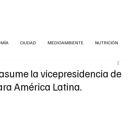
INFORMACIÓN GENERAL
LA ENTREVISTA
PA
OMÍA
CIUDAD
MEDIOAMBIENTE
NUTRICIÓN
ESTADOS
SEGURIDAD
LA MAÑANERA
SALUD INF
asume la vicepresidencia de
ra América Latina.
TNESS
ADOLESCENTES
RESPONSABILIDAD SOCIAL
ALUD
DIVERSIDAD INCLUSIVA
PARA SABER MAS