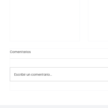
Comentarios
Escribir un comentario...
Día Mundial de la Visión: Merck
El ABC 
México y el Compromiso con la
ayuda a
Salud Ocular
Francis
Médico 