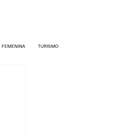
RA SABER MÁS
DIVERSIDAD INCLUSIVA
FEMENINA
TURISMO
ANTIL
MASCULINA
NOVEDADES MEDICAS
BELLEZA
ADULTOS MAYORES
SECRETARIA DE LAS MUJERES
ESTADOS