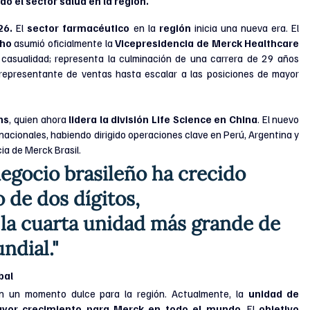
o el sector salud en la región.
6. 
El
 sector farmacéutico
 en la 
región 
inicia una nueva era. El 
ho 
asumió oficialmente la 
Vicepresidencia de Merck Healthcare
asualidad; representa la culminación de una carrera de 29 años 
presentante de ventas hasta escalar a las posiciones de mayor 
ns
, quien ahora 
lidera la división Life Science en China
. El nuevo 
rnacionales, habiendo dirigido operaciones clave en Perú, Argentina y 
ia de Merck Brasil.
 negocio brasileño ha crecido 
 de dos dígitos, 
la cuarta unidad más grande de 
ndial."
bal
n un momento dulce para la región. Actualmente, la 
unidad de 
ayor crecimiento para Merck en todo el mundo
. El 
objetivo 