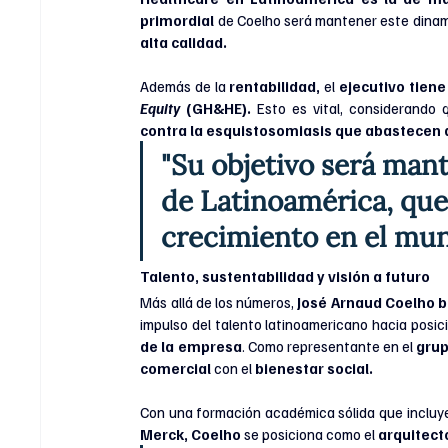
primordial
 de Coelho será mantener este dina
alta calidad.
Además de la
 rentabilidad,
 el 
ejecutivo tiene
Equity
 (GH&HE).
 Esto es vital, considerando 
contra la esquistosomiasis que abastecen a
"Su objetivo será man
de Latinoamérica, que
crecimiento en el mun
Talento, sustentabilidad y visión a futuro
Más allá de los números, 
José Arnaud Coelho
b
impulso del talento latinoamericano hacia posici
de la empresa
. Como representante en el
 gru
comercial 
con el 
bienestar social.
Con una formación académica sólida que incluy
Merck, Coelho 
se posiciona como el 
arquitecto