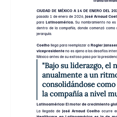
transformand
CIUDAD DE MÉXICO A 14 DE ENERO DEL 202
pasado 1 de enero de 2026,
 José Arnaud Coel
para 
Latinoamérica.
 Su nombramiento no es c
dentro de la compañía, donde comenzó como re
jerarquía.
Coelho
 llega para reemplazar a 
Rogier Jansse
vicepresidente
 no es ajeno a los desafíos inte
México antes de su exitoso paso por la presidenc
"Bajo su liderazgo, el
anualmente a un ritmo
consolidándose como 
la compañía a nivel mu
Latinoamérica: El motor de crecimiento glo
La llegada de 
José Arnaud Coelho
 ocurre e
Healthcare en Latinoamérica es la de m