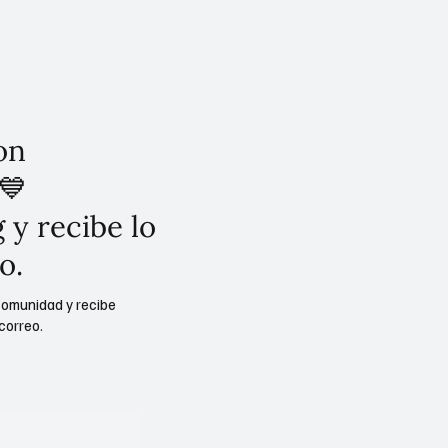
México
on
💙
 y recibe lo
o.
comunidad y recibe
correo.