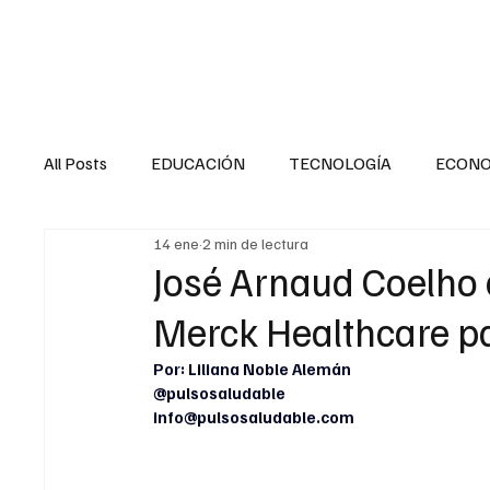
HOME
SALUD
All Posts
EDUCACIÓN
TECNOLOGÍA
ECON
14 ene
2 min de lectura
SALUD EN EL SECTOR PÚBLICO
CULTURA
José Arnaud Coelho 
Merck Healthcare pa
MENTAL
LA ENTREVISTA
ANIMAL
FI
Por: Liliana Noble Alemán
@pulsosaludable
info@pulsosaludable.com
INTERNACIONAL GENERAL
INTERNACIONAL S