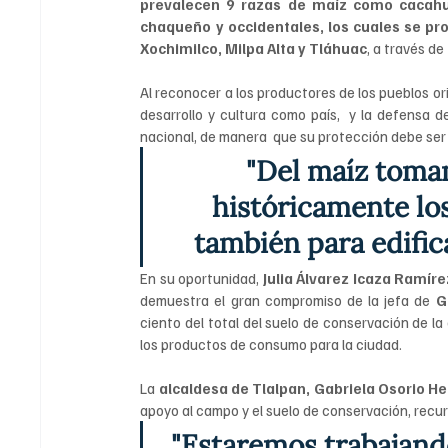
prevalecen 9 razas de maíz como cacahuaci
chaqueño y occidentales, los cuales se pro
Xochimilco, Milpa Alta y Tláhuac
, a través de
Al reconocer a los productores de los pueblos ori
desarrollo y cultura como país,  y la defensa d
nacional, de manera  que su protección debe ser 
"Del maíz toma
históricamente lo
también para edific
En su oportunidad, 
Julia Álvarez Icaza Ramír
demuestra el gran compromiso de la jefa de 
G
ciento del total del suelo de conservación de la
los productos de consumo para la ciudad.
La 
alcaldesa de Tlalpan, Gabriela Osorio H
apoyo al campo y el suelo de conservación, recur
 "Estaremos trabajando de la mano del Gobierno de la 