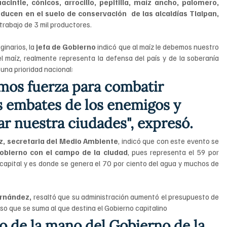
ntle, cónicos, arrocillo, pepitilla, maíz ancho, palomero, 
ducen en el suelo de conservación  de las alcaldías Tlalpan, 
 trabajo de 3 mil productores.
ginarios, la
 jefa de Gobierno 
indicó que al maíz le debemos nuestro 
el maíz, realmente representa la defensa del país y de la soberanía 
una prioridad nacional:
mos fuerza para combatir 
s embates de los enemigos y 
ar nuestra ciudades", expresó.
ez, secretaria del Medio Ambiente
, indicó que con este evento se 
obierno con el campo de la ciudad
, pues representa el 59 por 
 capital y es donde se genera el 70 por ciento del agua y muchos de 
ernández, 
resaltó que su administración aumentó el presupuesto de 
so que se suma al que destina el Gobierno capitalino