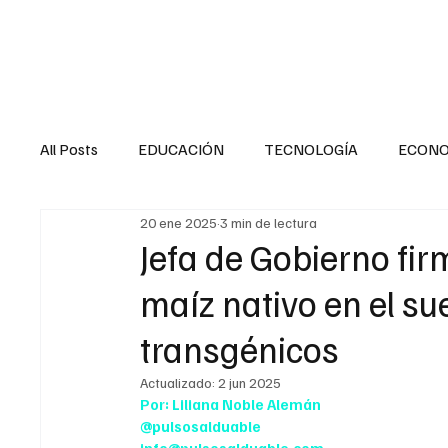
HOME
SALUD
All Posts
EDUCACIÓN
TECNOLOGÍA
ECON
20 ene 2025
3 min de lectura
SALUD EN EL SECTOR PÚBLICO
CULTURA
Jefa de Gobierno fir
maíz nativo en el su
MENTAL
LA ENTREVISTA
ANIMAL
FI
transgénicos
Actualizado:
2 jun 2025
INTERNACIONAL GENERAL
INTERNACIONAL S
Por: Liliana Noble Alemán
@pulsosalduable