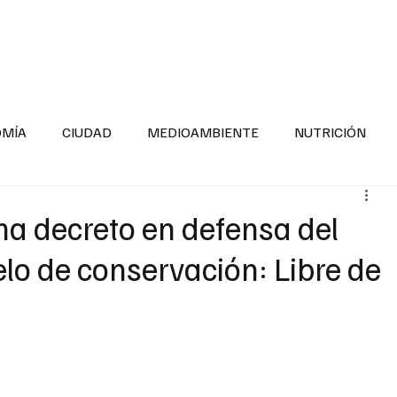
INFORMACIÓN GENERAL
LA ENTREVISTA
PA
OMÍA
CIUDAD
MEDIOAMBIENTE
NUTRICIÓN
ESTADOS
SEGURIDAD
LA MAÑANERA
SALUD INF
ma decreto en defensa del
elo de conservación: Libre de
TNESS
ADOLESCENTES
RESPONSABILIDAD SOCIAL
ALUD
DIVERSIDAD INCLUSIVA
PARA SABER MAS