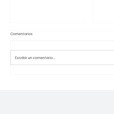
Comentarios
Escribir un comentario...
Conoce el plan de cinco puntos
Estrate
para erradicar el despojo en la
Despojo
CDMX
CDMX