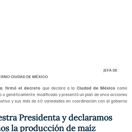
                                                                                                    JEFA DE 
ERNO CIUDAD DE MÉXICO
na
, 
firmó el decreto
 que declara a la 
Ciudad de México
 como 
ico o genéticamente  modificado y presentó un plan de once acciones 
nativo y sus más de 60 variedades en coordinación con el gobierno 
stra Presidenta y declaramos 
os la producción de maíz 