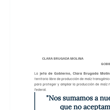
CLARA BRUGADA MOLINA                                                     
GOBI
La
 jefa de Gobierno, Clara Brugada Moli
territorio libre de producción de maíz transgén
para proteger y ampliar la producción de maíz 
federal.
"Nos sumamos a nue
que no aceptam