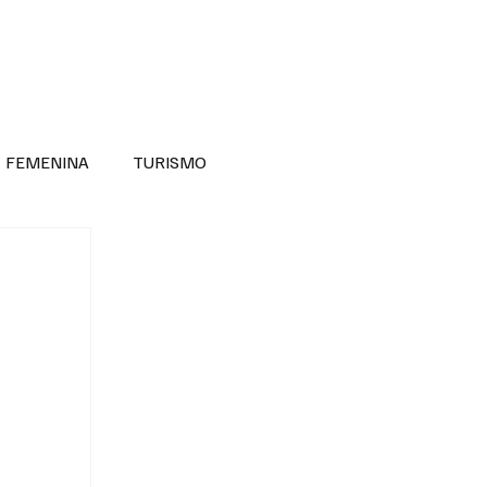
RA SABER MÁS
DIVERSIDAD INCLUSIVA
FEMENINA
TURISMO
ANTIL
MASCULINA
NOVEDADES MEDICAS
BELLEZA
ADULTOS MAYORES
SECRETARIA DE LAS MUJERES
ESTADOS