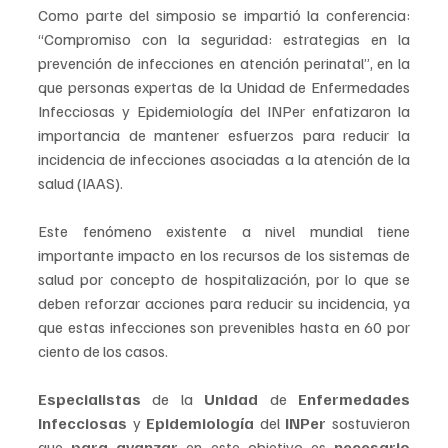
Como parte del simposio se impartió la conferencia: 
“Compromiso con la seguridad: estrategias en la 
prevención de infecciones en atención perinatal”, en la 
que personas expertas de la Unidad de Enfermedades 
Infecciosas y Epidemiología del INPer enfatizaron la 
importancia de mantener esfuerzos para reducir la 
incidencia de infecciones asociadas a la atención de la 
salud (IAAS).
Este fenómeno existente a nivel mundial tiene 
importante impacto en los recursos de los sistemas de 
salud por concepto de hospitalización, por lo que se 
deben reforzar acciones para reducir su incidencia, ya 
que estas infecciones son prevenibles hasta en 60 por 
ciento de los casos.
Especialistas 
de la 
Unidad 
de 
Enfermedades 
Infecciosas 
y 
Epidemiología 
del 
INPer 
sostuvieron 
que 
para avanzar 
en este objetivo es 
necesario 