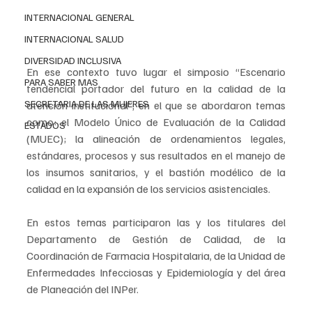
INTERNACIONAL GENERAL
INTERNACIONAL SALUD
DIVERSIDAD INCLUSIVA
En ese contexto tuvo lugar el simposio “Escenario 
PARA SABER MAS
tendencial portador del futuro en la calidad de la 
SECRETARIA DE LAS MUJERES
atención institucional”, en el que se abordaron temas 
como: el Modelo Único de Evaluación de la Calidad 
ESTADOS
(MUEC); la alineación de ordenamientos legales, 
estándares, procesos y sus resultados en el manejo de 
los insumos sanitarios, y el bastión modélico de la 
calidad en la expansión de los servicios asistenciales.
En estos temas participaron las y los titulares del 
Departamento de Gestión de Calidad, de la 
Coordinación de Farmacia Hospitalaria, de la Unidad de 
Enfermedades Infecciosas y Epidemiología y del área 
de Planeación del INPer.