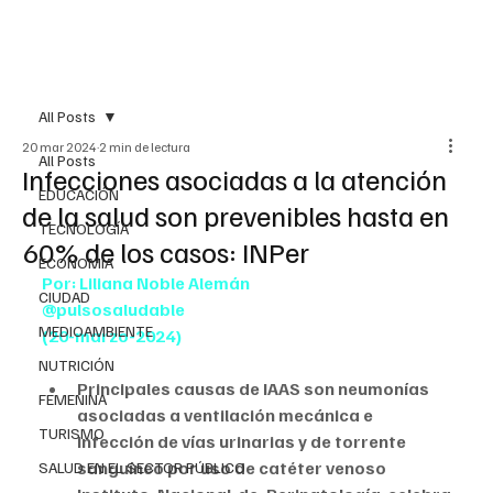
All Posts
20 mar 2024
2 min de lectura
All Posts
Infecciones asociadas a la atención
EDUCACIÓN
de la salud son prevenibles hasta en
TECNOLOGÍA
60% de los casos: INPer
ECONOMÍA
Por: Liliana Noble Alemán
CIUDAD
@pulsosaludable
MEDIOAMBIENTE
(20-marzo-2024)
NUTRICIÓN
Principales causas de IAAS son neumonías 
FEMENINA
asociadas a ventilación mecánica e 
TURISMO
infección de vías urinarias y de torrente 
sanguíneo por uso de catéter venoso
SALUD EN EL SECTOR PÚBLICO