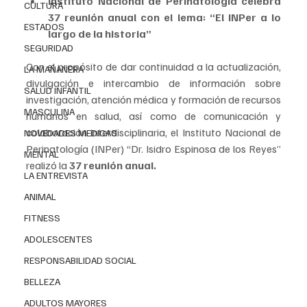
Instituto Nacional de Perinatología celebra 
CULTURA
37 reunión anual con el lema: “El INPer a lo 
ESTADOS
largo de la historia”
SEGURIDAD
Con el propósito de dar continuidad a la actualización, 
LA MAÑANERA
divulgación e intercambio de información sobre 
SALUD INFANTIL
investigación, atención médica y formación de recursos 
MASCULINA
humanos en salud, así como de comunicación y 
colaboración interdisciplinaria, el Instituto Nacional de 
NOVEDADES MEDICAS
Perinatología (INPer) “Dr. Isidro Espinosa de los Reyes” 
MENTAL
realizó la 
37 reunión anual.
LA ENTREVISTA
ANIMAL
FITNESS
ADOLESCENTES
RESPONSABILIDAD SOCIAL
BELLEZA
ADULTOS MAYORES