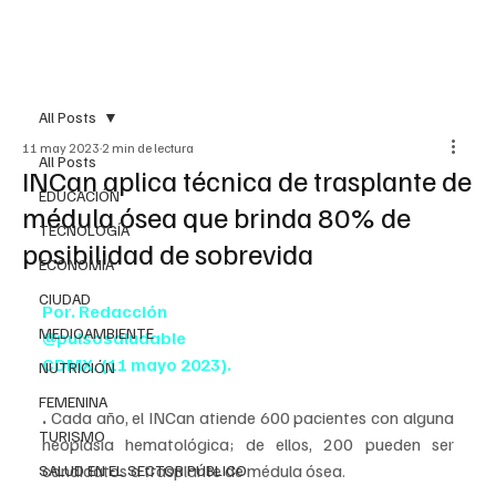
All Posts
11 may 2023
2 min de lectura
All Posts
INCan aplica técnica de trasplante de
EDUCACIÓN
médula ósea que brinda 80% de
TECNOLOGÍA
posibilidad de sobrevida
ECONOMÍA
CIUDAD
Por. Redacción
MEDIOAMBIENTE
@pulsosaludable
CDMX. (11 mayo 2023).
NUTRICIÓN
FEMENINA
. 
Cada año, el INCan atiende 600 pacientes con alguna 
TURISMO
neoplasia hematológica; de ellos, 200 pueden ser 
candidatos a trasplante de médula ósea.
SALUD EN EL SECTOR PÚBLICO