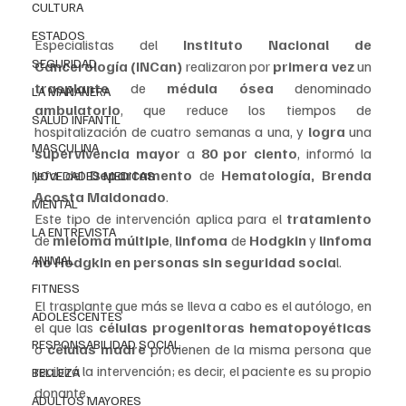
CULTURA
ESTADOS
Especialistas del 
Instituto Nacional de 
SEGURIDAD
Cancerología (INCan)
 realizaron por 
primera vez 
un 
trasplante 
de 
médula ósea 
denominado 
LA MAÑANERA
ambulatorio
, que reduce los tiempos de 
SALUD INFANTIL
hospitalización de cuatro semanas a una, y 
logra 
una 
MASCULINA
supervivencia mayor 
a 
80 por ciento
, informó la 
jefa del
 Departamento 
de 
Hematología, Brenda 
NOVEDADES MEDICAS
Acosta Maldonado
.
MENTAL
Este tipo de intervención aplica para el 
tratamiento 
LA ENTREVISTA
de 
mieloma múltiple
, 
linfoma
 de 
Hodgkin
 y 
linfoma 
ANIMAL
no Hodgkin en personas sin seguridad socia
l. 
FITNESS
El trasplante que más se lleva a cabo es el autólogo, en 
ADOLESCENTES
el que las 
células progenitoras hematopoyéticas
RESPONSABILIDAD SOCIAL
o 
células madre
 provienen de la misma persona que 
recibirá la intervención; es decir, el paciente es su propio 
BELLEZA
donante.
ADULTOS MAYORES