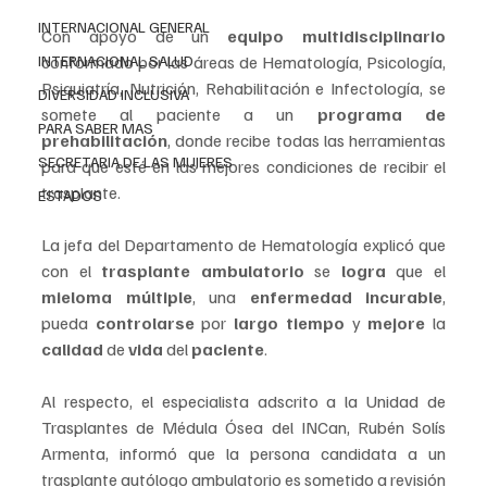
INTERNACIONAL GENERAL
Con apoyo de un 
equipo multidisciplinario
INTERNACIONAL SALUD
conformado por las áreas de Hematología, Psicología, 
Psiquiatría, Nutrición, Rehabilitación e Infectología, se 
DIVERSIDAD INCLUSIVA
somete al paciente a un 
programa de 
PARA SABER MAS
prehabilitación
, donde recibe todas las herramientas 
SECRETARIA DE LAS MUJERES
para que esté en las mejores condiciones de recibir el 
trasplante.
ESTADOS
La jefa del Departamento de Hematología explicó que 
con el 
trasplante ambulatorio
 se 
logra 
que el 
mieloma múltiple
, una 
enfermedad incurable
, 
pueda 
controlarse
 por 
largo tiempo
 y 
mejore
 la 
calidad 
de 
vida 
del 
paciente
. 
Al respecto, el especialista adscrito a la Unidad de 
Trasplantes de Médula Ósea del INCan, Rubén Solís 
Armenta, informó que la persona candidata a un 
trasplante autólogo ambulatorio es sometido a revisión 