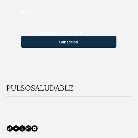
Email
*
Sí, suscríbanme a su boletín.
Subscribe
PULSOSALUDABLE