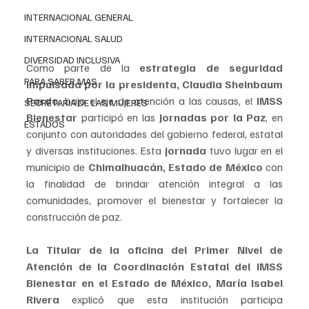
INTERNACIONAL GENERAL
INTERNACIONAL SALUD
DIVERSIDAD INCLUSIVA
Como parte de la 
estrategia de seguridad 
PARA SABER MAS
impulsada por la presidenta, Claudia Sheinbaum 
Pardo
, bajo el eje de atención a las causas, el 
IMSS 
SECRETARIA DE LAS MUJERES
Bienestar 
participó en las 
Jornadas por la Paz
, en 
ESTADOS
conjunto con autoridades del gobierno federal, estatal 
y diversas instituciones. Esta 
jornada
 tuvo lugar en el 
municipio de 
Chimalhuacán, Estado de México
 con 
la finalidad de brindar atención integral a las 
comunidades, promover el bienestar y fortalecer la 
construcción de paz.    
La Titular de la oficina del Primer Nivel de 
Atención de la Coordinación Estatal del IMSS 
Bienestar en el Estado de México, María Isabel 
Rivera
 explicó que esta institución participa 