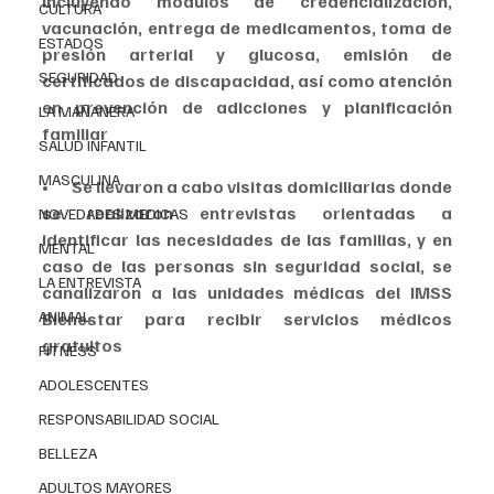
incluyendo módulos de credencialización, 
CULTURA
vacunación, entrega de medicamentos, toma de 
ESTADOS
presión arterial y glucosa, emisión de 
SEGURIDAD
certificados de discapacidad, así como atención 
en prevención de adicciones y planificación 
LA MAÑANERA
familiar
SALUD INFANTIL
MASCULINA
•       Se llevaron a cabo visitas domiciliarias donde 
se realizaron entrevistas orientadas a 
NOVEDADES MEDICAS
identificar las necesidades de las familias, y en 
MENTAL
caso de las personas sin seguridad social, se 
LA ENTREVISTA
canalizaron a las unidades médicas del IMSS 
ANIMAL
Bienestar para recibir servicios médicos 
gratuitos
FITNESS
ADOLESCENTES
RESPONSABILIDAD SOCIAL
BELLEZA
ADULTOS MAYORES