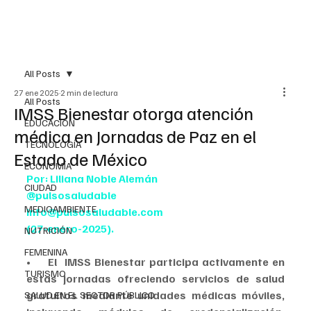
All Posts
27 ene 2025
2 min de lectura
All Posts
IMSS Bienestar otorga atención
EDUCACIÓN
médica en Jornadas de Paz en el
TECNOLOGÍA
Estado de México
ECONOMÍA
Por: Liliana Noble Alemán
CIUDAD
@pulsosaludable
MEDIOAMBIENTE
info@pulsosaludable.com
(27-enero-2025).
NUTRICIÓN
FEMENINA
•     El  IMSS Bienestar participa activamente en 
TURISMO
estas jornadas ofreciendo servicios de salud 
gratuitos mediante unidades médicas móviles, 
SALUD EN EL SECTOR PÚBLICO