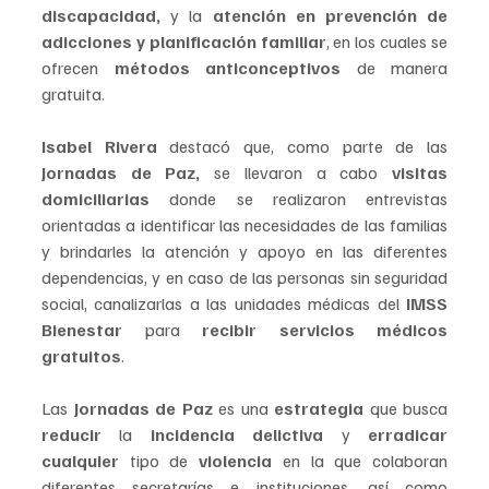
discapacidad,
 y la 
atención en prevención de 
adicciones y planificación familiar
, en los cuales se 
ofrecen 
métodos anticonceptivos 
de manera 
gratuita.
Isabel Rivera 
destacó que, como parte de las 
Jornadas de Paz,
 se llevaron a cabo 
visitas 
domiciliarias
 donde se realizaron entrevistas 
orientadas a identificar las necesidades de las familias 
y brindarles la atención y apoyo en las diferentes 
dependencias, y en caso de las personas sin seguridad 
social, canalizarlas a las unidades médicas del 
IMSS 
Bienestar 
para 
recibir servicios médicos 
gratuitos
.
Las 
Jornadas de Paz 
es una 
estrategia 
que busca 
reducir
 la 
incidencia delictiva
 y 
erradicar 
cualquier
 tipo de 
violencia 
en la que colaboran 
diferentes secretarías e instituciones, así como 