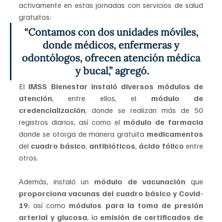
activamente en estas jornadas con servicios de salud 
gratuitos:
“Contamos con dos unidades móviles, 
donde médicos, enfermeras y 
odontólogos, ofrecen atención médica 
y bucal,” agregó.
El 
IMSS Bienestar instaló diversos módulos de 
atención
, entre ellos, el 
módulo de 
credencialización
, donde se realizan más de 50 
registros diarios, así como el 
módulo de farmacia 
donde se otorga de manera gratuita 
medicamentos 
del 
cuadro básico
, 
antibióticos
, 
ácido fólico
 entre 
otros.  
Además, instaló un 
módulo de vacunación
 que
proporciona vacunas del cuadro básico y Covid-
19
; así como 
módulos para la toma de presión 
arterial y glucosa
, la 
emisión de certificados de 