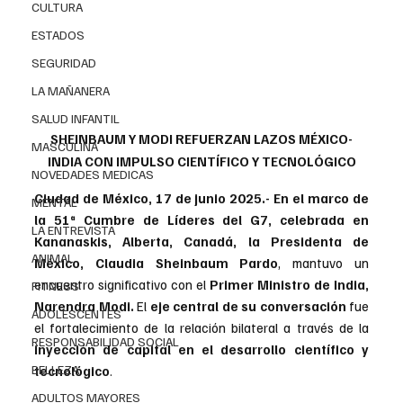
CULTURA
ESTADOS
SEGURIDAD
LA MAÑANERA
SALUD INFANTIL
SHEINBAUM Y MODI REFUERZAN LAZOS MÉXICO-
MASCULINA
INDIA CON IMPULSO CIENTÍFICO Y TECNOLÓGICO
NOVEDADES MEDICAS
Ciudad de México, 17 de junio 2025.- En el marco de 
MENTAL
la 51ª Cumbre de Líderes del G7, celebrada en 
LA ENTREVISTA
Kananaskis, Alberta, Canadá, la Presidenta de 
ANIMAL
México, Claudia Sheinbaum Pardo
, mantuvo un 
encuentro significativo con el 
Primer Ministro de India, 
FITNESS
Narendra Modi.
 El 
eje central de su conversación
 fue 
ADOLESCENTES
el fortalecimiento de la relación bilateral a través de la
RESPONSABILIDAD SOCIAL
inyección de capital en el desarrollo científico y 
BELLEZA
tecnológico
.
ADULTOS MAYORES