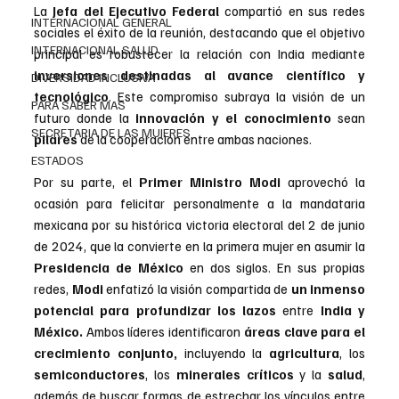
La 
Jefa del Ejecutivo Federal 
compartió en sus redes 
INTERNACIONAL GENERAL
sociales el éxito de la reunión, destacando que el objetivo 
INTERNACIONAL SALUD
principal es robustecer la relación con India mediante 
inversiones destinadas al avance científico y 
DIVERSIDAD INCLUSIVA
tecnológico
. Este compromiso subraya la visión de un 
PARA SABER MAS
futuro donde la 
innovación y el conocimiento 
sean
SECRETARIA DE LAS MUJERES
pilares
 de la cooperación entre ambas naciones.
ESTADOS
Por su parte, el 
Primer Ministro Modi 
aprovechó la 
ocasión para felicitar personalmente a la mandataria 
mexicana por su histórica victoria electoral del 2 de junio 
de 2024, que la convierte en la primera mujer en asumir la 
Presidencia de México
 en dos siglos. En sus propias 
redes, 
Modi 
enfatizó la visión compartida de 
un inmenso 
potencial para profundizar los lazos
 entre 
India y 
México.
 Ambos líderes identificaron 
áreas clave para el 
crecimiento conjunto,
 incluyendo la 
agricultura
, los 
semiconductores
, los 
minerales críticos
 y la 
salud
, 
además de buscar formas de estrechar los vínculos entre 