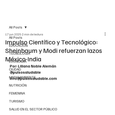
All Posts
17 jun 2025
2 min de lectura
All Posts
Impulso Científico y Tecnológico:
EDUCACIÓN
Sheinbaum y Modi refuerzan lazos
TECNOLOGÍA
México-India
ECONOMÍA
Por: Liliana Noble Alemán
CIUDAD
@pulsosaludable
MEDIOAMBIENTE
info@pulsosaludable.com
NUTRICIÓN
FEMENINA
TURISMO
SALUD EN EL SECTOR PÚBLICO