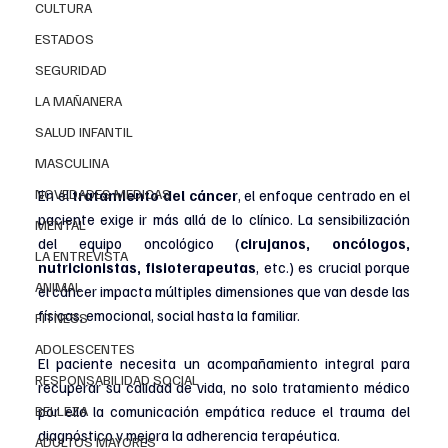
CULTURA
ESTADOS
SEGURIDAD
LA MAÑANERA
SALUD INFANTIL
MASCULINA
NOVEDADES MEDICAS
En el 
tratamiento del cáncer
, el enfoque centrado en el 
paciente exige ir más allá de lo clínico. La sensibilización 
MENTAL
del equipo oncológico (
cirujanos, oncólogos, 
LA ENTREVISTA
nutricionistas, fisioterapeutas
, etc.) es crucial porque 
ANIMAL
el cáncer impacta múltiples dimensiones que van desde las 
físicas, emocional, social hasta la familiar.
FITNESS
ADOLESCENTES
El paciente necesita un acompañamiento integral para 
RESPONSABILIDAD SOCIAL
recuperar su calidad de vida, no solo tratamiento médico 
BELLEZA
por ello la comunicación empática reduce el trauma del 
diagnóstico y mejora la adherencia terapéutica.
ADULTOS MAYORES