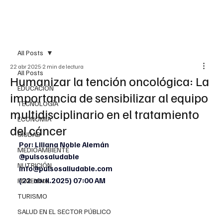
All Posts
22 abr 2025
2 min de lectura
All Posts
Humanizar la tención oncológica: La
EDUCACIÓN
importancia de sensibilizar al equipo
TECNOLOGÍA
multidisciplinario en el tratamiento
ECONOMÍA
del cáncer
CIUDAD
Por: Liliana Noble Alemán
MEDIOAMBIENTE
@pulsosaludable
NUTRICIÓN
info@pulsosaliudable.com
(22-abril.2025) 07:00 AM 
FEMENINA
TURISMO
SALUD EN EL SECTOR PÚBLICO