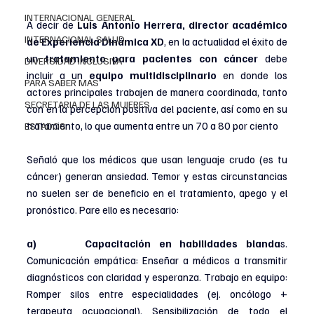
INTERNACIONAL GENERAL
A decir de 
Luis Antonio Herrera, director académico 
INTERNACIONAL SALUD
de Experiencia Dinámica XD
, en la actualidad el éxito de 
un 
tratamiento para pacientes con cáncer
 debe 
DIVERSIDAD INCLUSIVA
incluir a un 
equipo multidisciplinario
 en donde los 
PARA SABER MAS
actores principales trabajen de manera coordinada, tanto 
SECRETARIA DE LAS MUJERES
con en la percepción positiva del paciente, así como en su 
tratamiento, lo que aumenta entre un 70 a 80 por ciento
ESTADOS
Señaló que los médicos que usan lenguaje crudo (es tu 
cáncer) generan ansiedad. Temor y estas circunstancias 
no suelen ser de beneficio en el tratamiento, apego y el 
pronóstico. Pare ello es necesario:
a)      Capacitación en habilidades blanda
s. 
Comunicación empática: Enseñar a médicos a transmitir 
diagnósticos con claridad y esperanza. Trabajo en equipo: 
Romper silos entre especialidades (ej. oncólogo + 
terapeuta ocupacional). Sensibilización de todo el 