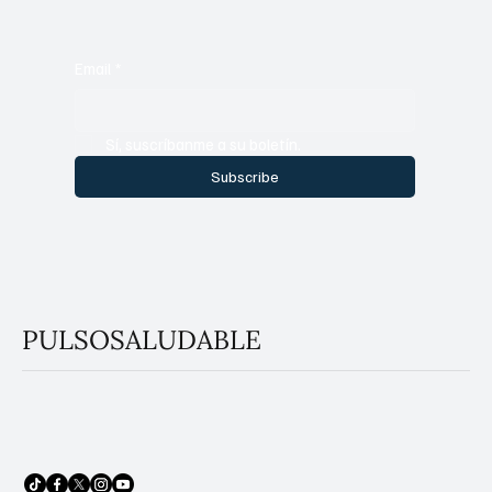
Email
*
Sí, suscríbanme a su boletín.
Subscribe
PULSOSALUDABLE