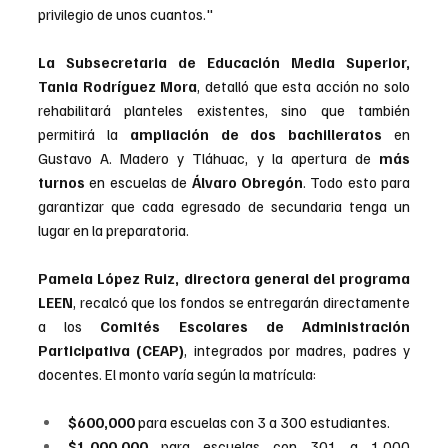
privilegio de unos cuantos."
La Subsecretaria de Educación Media Superior, 
Tania Rodríguez Mora
, detalló que esta acción no solo 
rehabilitará planteles existentes, sino que también 
permitirá la 
ampliación de dos bachilleratos
 en 
Gustavo A. Madero y Tláhuac, y la apertura de 
más 
turnos
 en escuelas de 
Álvaro Obregón
. Todo esto para 
garantizar que cada egresado de secundaria tenga un 
lugar en la preparatoria.
Pamela López Ruiz, directora general del programa 
LEEN
, recalcó que los fondos se entregarán directamente 
a los 
Comités Escolares de Administración 
Participativa (CEAP)
, integrados por madres, padres y 
docentes. El monto varía según la matrícula:
$600,000
 para escuelas con 3 a 300 estudiantes.
$1,000,000
 para escuelas con 301 a 1,000 