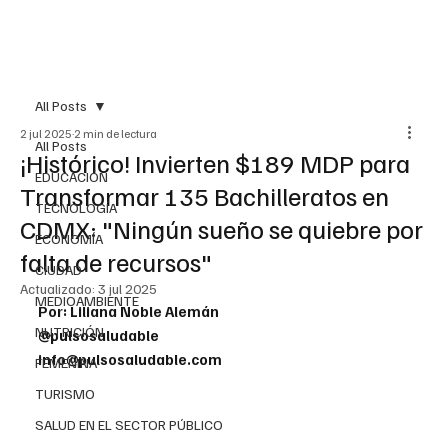
All Posts
2 jul 2025
2 min de lectura
All Posts
¡Histórico! Invierten $189 MDP para
EDUCACIÓN
Transformar 135 Bachilleratos en
TECNOLOGÍA
CDMX: "Ningún sueño se quiebre por
ECONOMÍA
falta de recursos"
CIUDAD
Actualizado:
3 jul 2025
MEDIOAMBIENTE
Por: Liliana Noble Alemán
NUTRICIÓN
@pulsosaludable
info@pulsosaludable.com
FEMENINA
TURISMO
SALUD EN EL SECTOR PÚBLICO