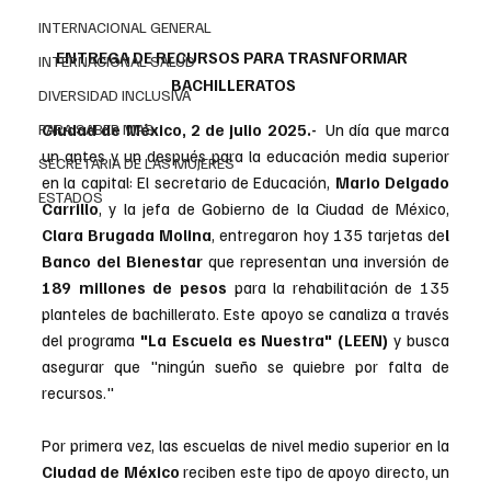
INTERNACIONAL GENERAL
ENTREGA DE RECURSOS PARA TRASNFORMAR 
INTERNACIONAL SALUD
BACHILLERATOS
DIVERSIDAD INCLUSIVA
PARA SABER MAS
Ciudad de México, 2 de julio 2025.- 
 Un día que marca 
un antes y un después para la educación media superior 
SECRETARIA DE LAS MUJERES
en la capital: El secretario de Educación, 
Mario Delgado 
ESTADOS
Carrillo
, y la jefa de Gobierno de la Ciudad de México, 
Clara Brugada Molina
, entregaron hoy 135 tarjetas de
l 
Banco del Bienestar
 que representan una inversión de 
189 millones de pesos
 para la rehabilitación de 135 
planteles de bachillerato. Este apoyo se canaliza a través 
del programa 
"La Escuela es Nuestra" (LEEN)
 y busca 
asegurar que "ningún sueño se quiebre por falta de 
recursos."
Por primera vez, las escuelas de nivel medio superior en la 
Ciudad de México 
reciben este tipo de apoyo directo, un 