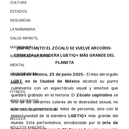
CULTURA
ESTADOS
SEGURIDAD
LA MAÑANERA
SALUD INFANTIL
MASCULINA
¡IMPACTANTE! EL ZÓCALO SE VUELVE ARCOÍRIS: 
CDMX IZA LA BANDERA LGBTIQ+ MÁS GRANDE DEL 
NOVEDADES MEDICAS
PLANETA
MENTAL
LA ENTREVISTA
Ciudad de México, 25 de junio 2025.- 
El mes del orgullo 
LGBT en la Ciudad de México
 alcanzó su punto 
ANIMAL
culminante con un espectáculo visual y emotivo que 
FITNESS
quedará grabado en la historia. El 
Zócalo capitalino
 se 
ADOLESCENTES
tiñó de los vibrantes colores de la diversidad sexual, no 
solo con la presencia de miles de personas, sino con la 
RESPONSABILIDAD SOCIAL
majestuosidad de la bandera 
LGBTIQ+
 más grande del 
BELLEZA
mundo. Este performance, encabezado por la 
Jefa de 
ADULTOS MAYORES