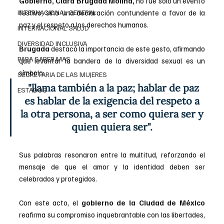
Gobierno, Clara Brugada Molina,
 no fue solo un evento 
INTERNACIONAL GENERAL
festivo, sino una declaración contundente a favor de la 
paz y el respeto a los derechos humanos.
INTERNACIONAL SALUD
DIVERSIDAD INCLUSIVA
Brugada
 destacó la importancia de este gesto, afirmando 
PARA SABER MAS
que levantar la bandera de la diversidad sexual es un 
símbolo: 
SECRETARIA DE LAS MUJERES
 "llama también a la paz; hablar de paz 
ESTADOS
es hablar de la exigencia del respeto a 
la otra persona, a ser como quiera ser y 
quien quiera ser". 
Sus palabras resonaron entre la multitud, reforzando el 
mensaje de que el amor y la identidad deben ser 
celebrados y protegidos.
Con este acto, el 
gobierno de la Ciudad de México
reafirma su compromiso inquebrantable con las libertades, 