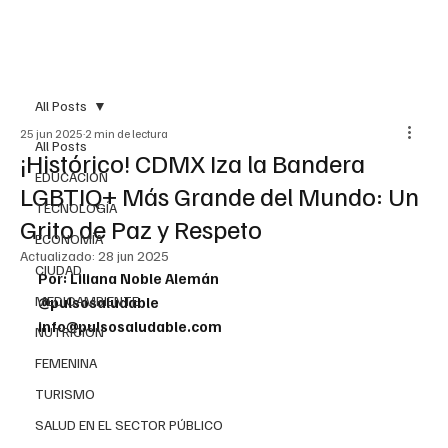
All Posts
25 jun 2025
2 min de lectura
All Posts
¡Histórico! CDMX Iza la Bandera
EDUCACIÓN
LGBTIQ+ Más Grande del Mundo: Un
TECNOLOGÍA
Grito de Paz y Respeto
ECONOMÍA
Actualizado:
28 jun 2025
CIUDAD
Por: Liliana Noble Alemán
MEDIOAMBIENTE
@pulsosaludable
info@pulsosaludable.com
NUTRICIÓN
FEMENINA
TURISMO
SALUD EN EL SECTOR PÚBLICO