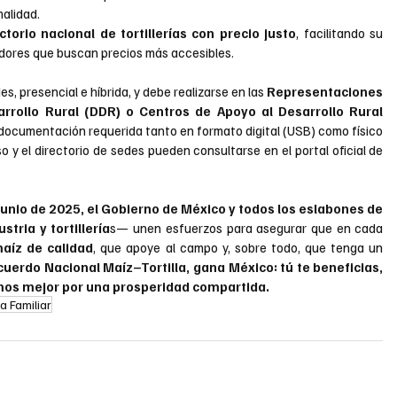
malidad.
ctorio nacional de tortillerías con precio justo
, facilitando su 
midores que buscan precios más accesibles.
, presencial e híbrida, y debe realizarse en las
 Representaciones 
sarrollo Rural (DDR) o Centros de Apoyo al Desarrollo Rural 
 documentación requerida tanto en formato digital (USB) como físico 
para su validación. Todos los detalles del proceso y el directorio de sedes pueden consultarse en el portal oficial de 
unio de 2025, el Gobierno de México y todos los eslabones de 
tria y tortillería
s— unen esfuerzos para asegurar que en cada 
aíz de calidad
, que apoye al campo y, sobre todo, que tenga un 
cuerdo Nacional Maíz–Tortilla, gana México: tú te beneficias, 
emos mejor por una prosperidad compartida.
a Familiar