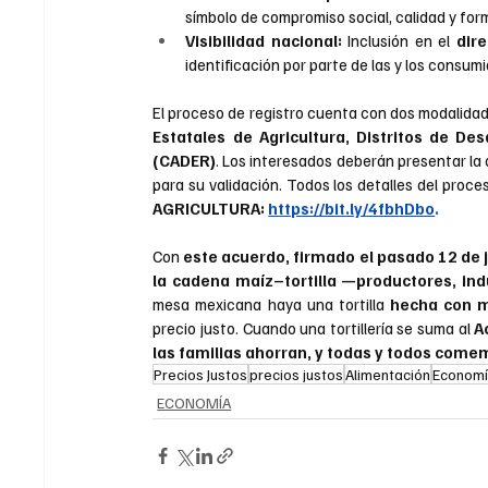
símbolo de compromiso social, calidad y for
Visibilidad nacional:
 Inclusión en el 
dire
identificación por parte de las y los consu
El proceso de registro cuenta con dos modalidades
Estatales de Agricultura, Distritos de De
(CADER)
. Los interesados deberán presentar la
AGRICULTURA:
https://bit.ly/4fbhDbo
.
Con 
este acuerdo, firmado el pasado 12 de j
la cadena maíz–tortilla —productores, indus
mesa mexicana haya una tortilla 
hecha con m
precio justo. Cuando una tortillería se suma al
 A
las familias ahorran, y todas y todos com
Precios Justos
precios justos
Alimentación
Economí
ECONOMÍA