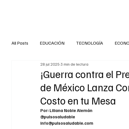
HOME
SALUD
All Posts
EDUCACIÓN
TECNOLOGÍA
ECON
28 jul 2025
3 min de lectura
SALUD EN EL SECTOR PÚBLICO
CULTURA
¡Guerra contra el Pre
de México Lanza Con
MENTAL
LA ENTREVISTA
ANIMAL
FI
Costo en tu Mesa
Por: Liliana Noble Alemán
INTERNACIONAL GENERAL
INTERNACIONAL S
@pulsosaludable
info@pulsosaludable.com