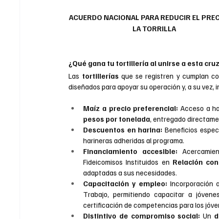
ACUERDO NACIONAL PARA REDUCIR EL PREC
LA TORRILLA
¿Qué gana tu tortillería al unirse a esta cr
Las
 tortillerías
 que se registren y cumplan co
diseñados para apoyar su operación y, a su vez, i
Maíz a precio preferencial:
 Acceso a ha
pesos por tonelada
, entregado directame
Descuentos en harina:
 Beneficios espec
harineras adheridas al programa.
Financiamiento accesible:
 Acercamien
Fideicomisos Instituidos en 
Relación con 
adaptadas a sus necesidades.
Capacitación y empleo:
 Incorporación 
Trabajo, permitiendo capacitar a jóvenes 
certificación de competencias para los jóv
Distintivo de compromiso social:
 Un 
d