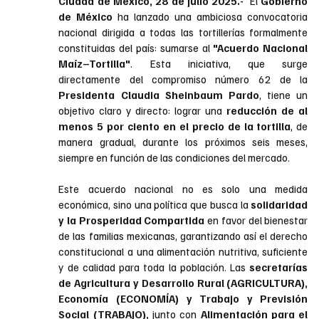
Ciudad de México, 28 de julio 2025.-  
El
 Gobierno 
de México 
ha lanzado una ambiciosa convocatoria 
nacional dirigida a todas las tortillerías formalmente 
constituidas del país: sumarse al 
"Acuerdo Nacional 
Maíz–Tortilla"
. Esta iniciativa, que surge 
directamente del compromiso número 62 de la 
Presidenta Claudia Sheinbaum Pardo
, tiene un 
objetivo claro y directo: lograr una 
reducción de al 
menos 5 por ciento en el precio de la tortilla
, de 
manera gradual, durante los próximos seis meses, 
siempre en función de las condiciones del mercado.
Este acuerdo nacional no es solo una medida 
económica, sino una política que busca la 
solidaridad 
y la Prosperidad Compartida
 en favor del bienestar 
de las familias mexicanas, garantizando así el derecho 
constitucional a una alimentación nutritiva, suficiente 
y de calidad para toda la población. Las
 secretarías 
de Agricultura y Desarrollo Rural (AGRICULTURA), 
Economía (ECONOMÍA) y Trabajo y Previsión 
Social (TRABAJO),
 junto con 
Alimentación para el 