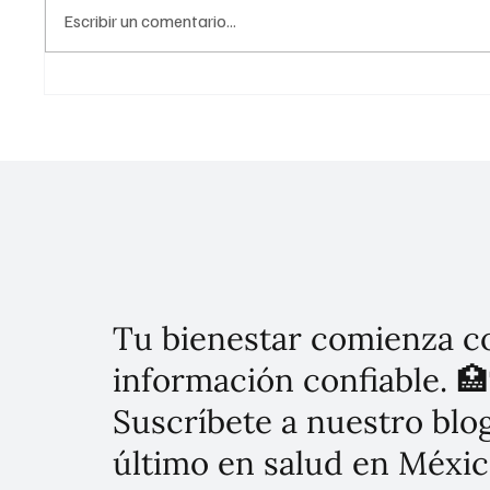
Escribir un comentario...
Claudia Sheinbaum envió al
Jefa de
Congreso de la Unión reforma
en defe
para proteger al maíz
el suel
mexicano
de tran
Tu bienestar comienza c
información confiable. 🏥
Suscríbete a nuestro blog
último en salud en Méxic