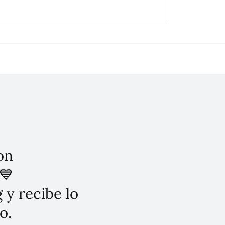
 Gobierno firma decreto
AMLO responde a Lilia
nsa del maíz nativo en
Noble de PulsoSaludabl
o de conservación: Libre
SEGALMEX, Programas
sgénicos
Sociales y tortillas pira
on
💙
 y recibe lo
o.