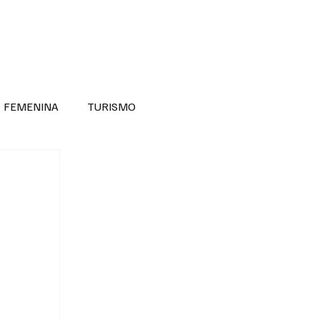
RA SABER MÁS
DIVERSIDAD INCLUSIVA
FEMENINA
TURISMO
ANTIL
MASCULINA
NOVEDADES MEDICAS
BELLEZA
ADULTOS MAYORES
SECRETARIA DE LAS MUJERES
ESTADOS