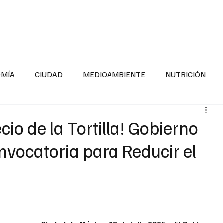
INFORMACIÓN GENERAL
LA ENTREVISTA
PA
OMÍA
CIUDAD
MEDIOAMBIENTE
NUTRICIÓN
ESTADOS
SEGURIDAD
LA MAÑANERA
SALUD INF
cio de la Tortilla! Gobierno
vocatoria para Reducir el
TNESS
ADOLESCENTES
RESPONSABILIDAD SOCIAL
ALUD
DIVERSIDAD INCLUSIVA
PARA SABER MAS