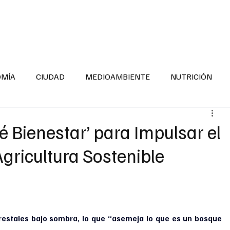
INFORMACIÓN GENERAL
LA ENTREVISTA
PA
OMÍA
CIUDAD
MEDIOAMBIENTE
NUTRICIÓN
ESTADOS
SEGURIDAD
LA MAÑANERA
SALUD INF
 Bienestar’ para Impulsar el
Agricultura Sostenible
TNESS
ADOLESCENTES
RESPONSABILIDAD SOCIAL
ALUD
DIVERSIDAD INCLUSIVA
PARA SABER MAS
restales bajo sombra, lo que “asemeja lo que es un bosque 