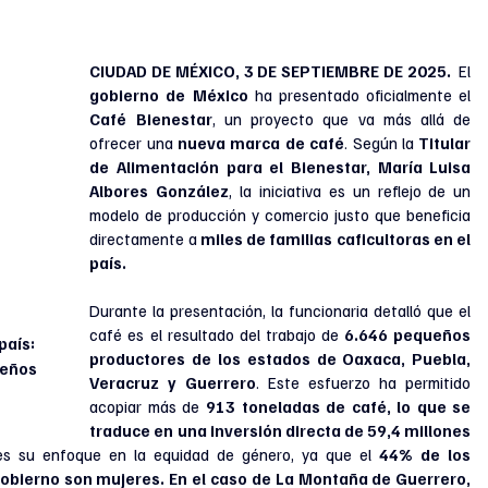
CIUDAD DE MÉXICO, 3 DE SEPTIEMBRE DE 2025. 
El 
gobierno de México
 ha presentado oficialmente el 
Café Bienestar
, un proyecto que va más allá de 
ofrecer una 
nueva marca de café
. Según la 
Titular 
de Alimentación para el Bienestar, María Luisa 
Albores González
, la iniciativa es un reflejo de un 
modelo de producción y comercio justo que beneficia 
directamente a 
miles de familias caficultoras en el 
país.
Durante la presentación, la funcionaria detalló que el 
café es el resultado del trabajo de
 6.646 pequeños 
país: 
productores de los estados de Oaxaca, Puebla, 
ueños 
Veracruz y Guerrero
. Este esfuerzo ha permitido 
acopiar más de 
913 toneladas de café, lo que se 
traduce en una inversión directa de 59,4 millones 
 es su enfoque en la equidad de género, ya que el 
44% de los 
bierno son mujeres. En el caso de La Montaña de Guerrero, 