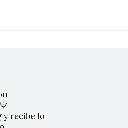
on
💙
 y recibe lo
o.