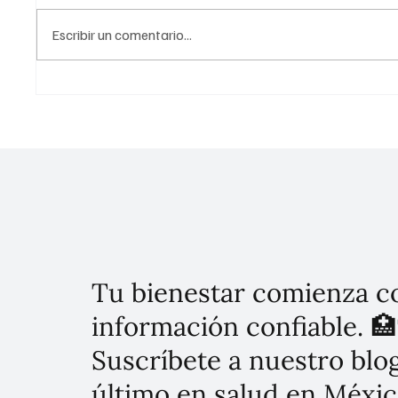
Escribir un comentario...
Presidenta Sheinbaum lanza
nueva línea de productos con
el sello hecho en México:
Chocolate Bienestar, el mejor
cacao para las familias
mexicanas
Tu bienestar comienza c
información confiable. 🏥
Suscríbete a nuestro blog
último en salud en Méxic