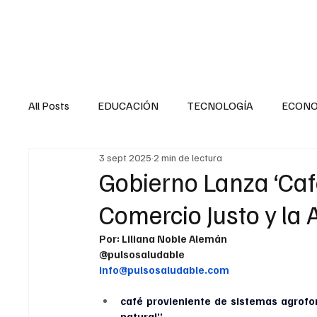
HOME
SALUD
All Posts
EDUCACIÓN
TECNOLOGÍA
ECON
3 sept 2025
2 min de lectura
SALUD EN EL SECTOR PÚBLICO
CULTURA
Gobierno Lanza ‘Café
Comercio Justo y la 
MENTAL
LA ENTREVISTA
ANIMAL
FI
Por: Liliana Noble Alemán
@pulsosaludable
info@pulsosaludable.com
INTERNACIONAL GENERAL
INTERNACIONAL S
café provieniente de sistemas agrofo
natural” 