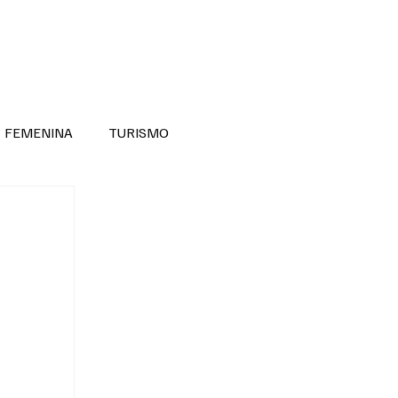
RA SABER MÁS
DIVERSIDAD INCLUSIVA
FEMENINA
TURISMO
ANTIL
MASCULINA
NOVEDADES MEDICAS
BELLEZA
ADULTOS MAYORES
SECRETARIA DE LAS MUJERES
ESTADOS