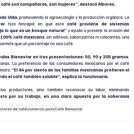
l café son compañeras, son mujeres”, destacó Albores.
do Vida
, promoviendo la agroecología y la producción orgánica. La 
tar 
hizo hincapié en que este
 café proviene de sistemas 
a lo que es un bosque natural” 
y ayuda a prevenir la erosión del 
 
100% café mexicano
, sin aditivos, saborizantes ni colorantes, una 
permite que un porcentaje no sea café.
ndas Bienestar en tres presentaciones: 50, 90 y 205 gramos
, 
canas. La preferencia de los consumidores mexicanos por el café 
rmato. 
“El 84 por ciento de las familias mexicanas prefieren el 
do el café también soluble”, explicó la funcionaria.
Este lanzamiento no solo busca apoyar a los productores, sino también reconocer su labor, eliminando 
sto por su trabajo, en una clara apuesta por la soberanía 
ctores de café
comercio justo
Café Bienestar