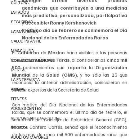
Inmegen ofrece diversas pruebas 
CULTURA
genómicas que contribuyen a una medicina 
ESTADOS
más predictiva, personalizada, participativa 
SEGURIDAD
y accesible: Ronny Kershenovich
El último día de febrero se conmemora el Día 
LA MAÑANERA
Nacional de las Enfermedades Raras
SALUD INFANTIL
MASCULINA
El 
Gobierno
 de 
México
 hace visibles a las personas 
con 
enfermedades raras
, al considerar los 
cinco mil 
NOVEDADES MEDICAS
500 
padecimientos que 
reporta
 la 
Organización 
MENTAL
Mundial 
de la 
Salud (OMS)
, y no sólo las 23 que 
LA ENTREVISTA
reconocía la anterior administración, coincidieron en 
ANIMAL
señalar expertos de la Secretaría de Salud.
FITNESS
Con motivo del Día Nacional de las Enfermedades 
ADOLESCENTES
Raras, que se conmemora el último día de febrero, el 
RESPONSABILIDAD SOCIAL
secretario del Consejo de Salubridad General (CSG), 
Marcos Cantero Cortés, señaló que el reconocimiento 
BELLEZA
de las más de cinco mil 500 enfermedades raras que 
ADULTOS MAYORES