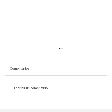
Comentarios
Escribir un comentario...
Invierten 256 mdp para mitigar
inundaciones en Tláhuac