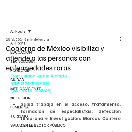
All Posts
28 feb 2024
3 min de lectura
All Posts
Gobierno de México visibiliza y
EDUCACIÓN
atiende a las personas con
TECNOLOGÍA
enfermedades raras
ECONOMÍA
Por: Liliana Noble Alemán
CIUDAD
@pulsosaludable
MEDIOAMBIENTE
(28-febrero-2024)
NUTRICIÓN
Salud trabaja en el acceso, tratamiento, 
FEMENINA
formación de especialistas, detección 
TURISMO
temprana e investigación: Marcos Cantero 
Cortés
SALUD EN EL SECTOR PÚBLICO