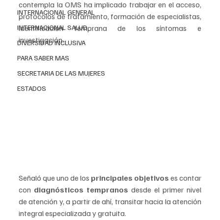
contempla la OMS ha implicado trabajar en el acceso, 
INTERNACIONAL GENERAL
protocolos de tratamiento, formación de especialistas, 
INTERNACIONAL SALUD
identificación temprana de los síntomas e 
investigación.
DIVERSIDAD INCLUSIVA
PARA SABER MAS
SECRETARIA DE LAS MUJERES
ESTADOS
Señaló que uno de los 
principales objetivos
 es contar 
con 
diagnósticos tempranos
 desde el primer nivel 
de atención y, a partir de ahí, transitar hacia la atención 
integral especializada y gratuita.