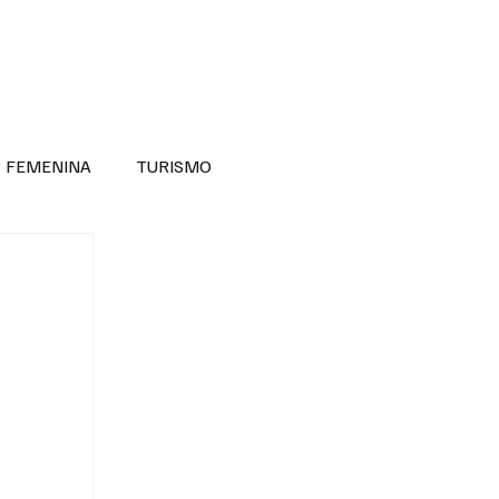
RA SABER MÁS
DIVERSIDAD INCLUSIVA
FEMENINA
TURISMO
ANTIL
MASCULINA
NOVEDADES MEDICAS
BELLEZA
ADULTOS MAYORES
SECRETARIA DE LAS MUJERES
ESTADOS