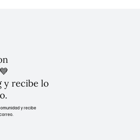
on
💙
 y recibe lo
o.
comunidad y recibe
correo.