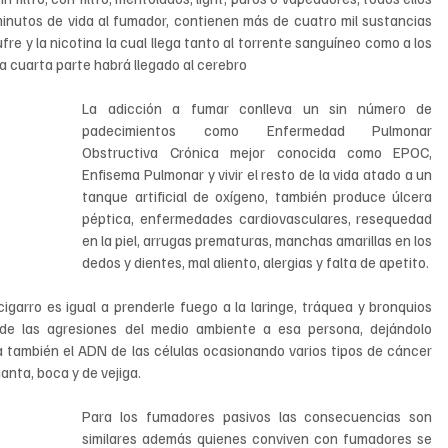
inutos de vida al fumador, contienen más de cuatro mil sustancias 
re y la nicotina la cual llega tanto al torrente sanguíneo como a los 
cuarta parte habrá llegado al cerebro
La adicción a fumar conlleva un sin número de 
padecimientos como Enfermedad Pulmonar 
Obstructiva Crónica mejor conocida como EPOC, 
Enfisema Pulmonar y vivir el resto de la vida atado a un 
tanque artificial de oxígeno, también produce úlcera 
péptica, enfermedades cardiovasculares, resequedad 
en la piel, arrugas prematuras, manchas amarillas en los 
dedos y dientes, mal aliento, alergias y falta de apetito.
igarro es igual a prenderle fuego a la laringe, tráquea y bronquios 
de las agresiones del medio ambiente a esa persona, dejándolo 
a también el ADN de las células ocasionando varios tipos de cáncer 
anta, boca y de vejiga.
Para los fumadores pasivos las consecuencias son 
similares además quienes conviven con fumadores se 