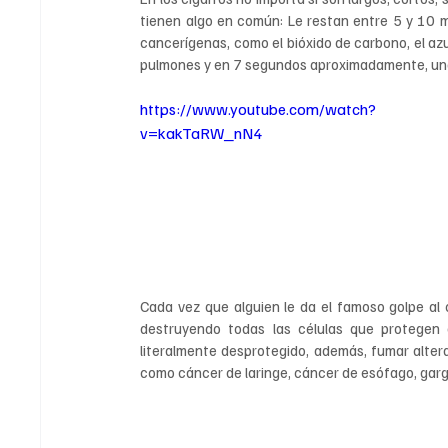
tienen algo en común: Le restan entre 5 y 10 m
cancerígenas, como el bióxido de carbono, el azuf
pulmones y en 7 segundos aproximadamente, una 
https://www.youtube.com/watch?
v=kakTaRW_nN4
Cada vez que alguien le da el famoso golpe al c
destruyendo todas las células que protegen 
literalmente desprotegido, además, fumar alter
como cáncer de laringe, cáncer de esófago, garg