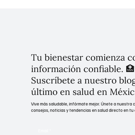
garantizar la certidumbre
CDMX
ambiental: comité de 54
expertos analiza el tema
Tu bienestar comienza c
información confiable. 🏥
Suscríbete a nuestro blog
último en salud en Méxic
Vive más saludable, infórmate mejor. Únete a nuestra 
consejos, noticias y tendencias en salud directo en tu 
Email
*