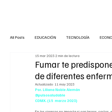
HOME
SALUD
All Posts
EDUCACIÓN
TECNOLOGÍA
ECON
15 mar 2023
2 min de lectura
SALUD EN EL SECTOR PÚBLICO
CULTURA
Fumar te predispone
de diferentes enfe
MENTAL
LA ENTREVISTA
ANIMAL
FI
Actualizado:
11 may 2023
Por. Liliana Noble Alemán
@pulsosaludable
INTERNACIONAL GENERAL
INTERNACIONAL S
CDMX. (15  marzo 2023)
En los cigarros no importa si son largos, cortos, s