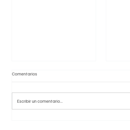
Comentarios
Escribir un comentario...
Viabilidad de investigar en gas
Conoce 
no convencional para
para er