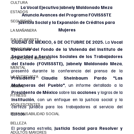
CULTURA
La Vocal Ejecutiva Jabnely Maldonado Meza 
ESTADOS
Anuncia Avances del Programa FOVISSSTE 
SEGURIDAD
Justicia Social y la Expansión de Créditos para 
Mujeres
LA MAÑANERA
SALUD INFANTIL
CIUDAD DE MÉXICO, 6 DE OCTUBRE DE 2025.
La 
Vocal 
MASCULINA
Ejecutiva del Fondo de la Vivienda del Instituto de 
Seguridad y Servicios Sociales de los Trabajadores 
NOVEDADES MEDICAS
del Estado (FOVISSSTE), Jabnely Maldonado Meza
, 
MENTAL
presentó durante la conferencia del prensa de la 
LA ENTREVISTA
Presidenta Claudia Sheinbaum Pardo "Las 
Mañaneras del Pueblo"
, un informe detallado a la 
ANIMAL
Presidenta de México
 sobre las
 acciones
 y logros de la 
FITNESS
institución
, con un enfoque en la justicia social y la 
ADOLESCENTES
certeza jurídica para los trabajadores al servicio del 
Estado.
RESPONSABILIDAD SOCIAL
BELLEZA
El programa estrella, 
Justicia Social para Resolver y 
ADULTOS MAYORES