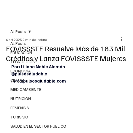
All Posts
6 oct 2025
2 min de lectura
All Posts
FOVISSSTE Resuelve Más de 183 Mil
EDUCACIÓN
Créditos y Lanza FOVISSSTE Mujeres
TECNOLOGÍA
Por: Liliana Noble Alemán
ECONOMÍA
@pulsosaludable
CIUDAD
info@pulsosaludable.com
MEDIOAMBIENTE
NUTRICIÓN
FEMENINA
TURISMO
SALUD EN EL SECTOR PÚBLICO