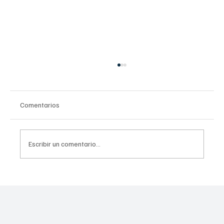
Comentarios
Escribir un comentario...
Con "Programa Nacional de Vivienda"
presidenta redobla esfuerzos para
garantizar hogares dignos