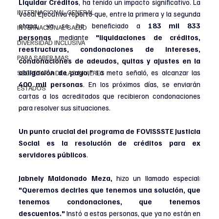
Liquidar Créditos
, ha tenido un impacto significativo. La 
INTERNACIONAL GENERAL
Vocal Ejecutiva reportó que, entre la primera y la segunda 
etapa, ya se ha beneficiado a 
183 mil 833 
INTERNACIONAL SALUD
personas
 mediante 
"liquidaciones de créditos, 
DIVERSIDAD INCLUSIVA
reestructuras, condonaciones de intereses, 
PARA SABER MAS
condonaciones de adeudos, quitas y ajustes en la 
obligación de pago."
 La meta señaló, es alcanzar las 
SECRETARIA DE LAS MUJERES
400 mil personas
. En los próximos días, se enviarán 
ESTADOS
cartas a los acreditados que recibieron condonaciones 
para resolver sus situaciones.
Un punto crucial del programa de FOVISSSTE Justicia 
Social es la resolución de créditos para ex 
servidores públicos
. 
Jabnely Maldonado Meza,
 hizo un llamado especial: 
"Queremos decirles que tenemos una solución, que 
tenemos condonaciones, que tenemos 
descuentos."
 Instó a estas personas, que ya no están en 