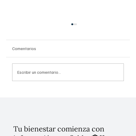
Comentarios
Escribir un comentario...
The Home Depot México invertirá 1300
millones de dólares en los próximos cuatro
años: Presidenta Sheinbaum
Tu bienestar comienza con