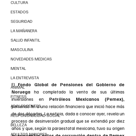
CULTURA
ESTADOS
SEGURIDAD
LA MAÑANERA
SALUD INFANTIL
MASCULINA
NOVEDADES MEDICAS
MENTAL
LA ENTREVISTA
El 
Fondo Global de Pensiones del Gobierno de 
ANIMAL
Noruega 
ha completado la venta de sus últimas 
FITNESS
inversiones en 
Petróleos Mexicanos (Pemex),
ADOLESCENTES
poniendo fin a una relación financiera que inició hace más 
de dos décadas. La noticia, dada a conocer ayer, revela un 
RESPONSABILIDAD SOCIAL
proceso de desinversión gradual que se extendió por diez 
BELLEZA
años y que, según la paraestatal mexicana, tuvo su origen 
ADULTOS MAYORES
en 
supuestos actos de corrupción dentro de Pemex 