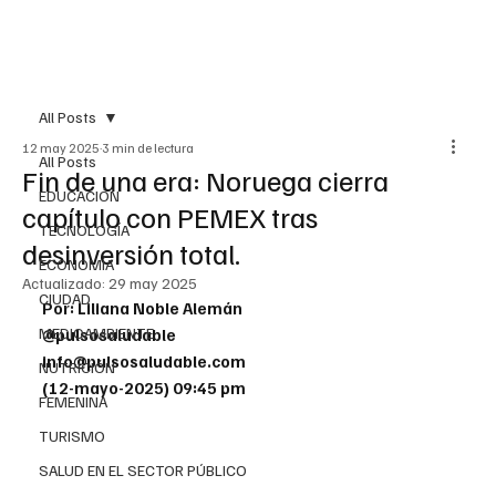
All Posts
12 may 2025
3 min de lectura
All Posts
Fin de una era: Noruega cierra
EDUCACIÓN
capítulo con PEMEX tras
TECNOLOGÍA
desinversión total.
ECONOMÍA
Actualizado:
29 may 2025
CIUDAD
Por: Liliana Noble Alemán
MEDIOAMBIENTE
@pulsosaludable
info@pulsosaludable.com
NUTRICIÓN
(12-mayo-2025) 09:45 pm
FEMENINA
TURISMO
SALUD EN EL SECTOR PÚBLICO