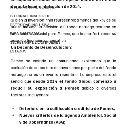
durante la administración de 2014.
INTERNACIONAL GENERAL
INTERNACIONAL SALUD
Si bien la inversión final representaba menos del 7% de su 
DIVERSIDAD INCLUSIVA
punto máximo, la decisión del fondo noruego resuena en 
un momento crucial para Pemex, que busca fortalecer su 
PARA SABER MAS
posición financiera y operativa.
SECRETARIA DE LAS MUJERES
Un Decenio de Desvinculación:
ESTADOS
Pemex ha emitido un comunicado explicando que la 
exclusión de su cartera de inversiones por parte del fondo 
noruego no es un evento repentino. La empresa estatal 
señala que 
desde 2014 el Fondo Global comenzó a 
reducir su exposición a Pemex
 debido a diversos 
factores, incluyendo:
Deterioro en la calificación crediticia de Pemex.
Nuevos criterios de la agenda Ambiental, Social 
y de Gobernanza (ASG).