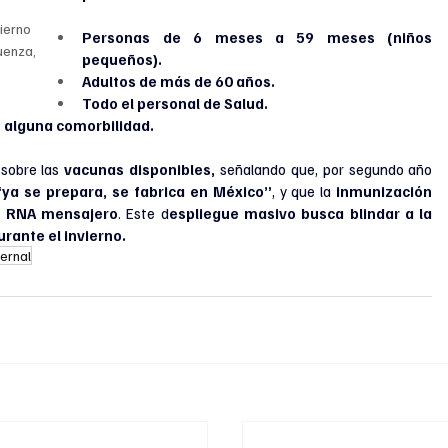
ierno 
Personas de 6 meses a 59 meses (niños 
uenza, 
pequeños).
Adultos de más de 60 años.
Todo el personal de Salud.
 alguna comorbilidad.
sobre las 
vacunas disponibles,
 señalando que, por segundo año 
“ya se prepara, se fabrica en México”
, y que la 
inmunización 
e RNA mensajero
. Este d
espliegue masivo busca blindar a la 
urante el invierno.
ernal