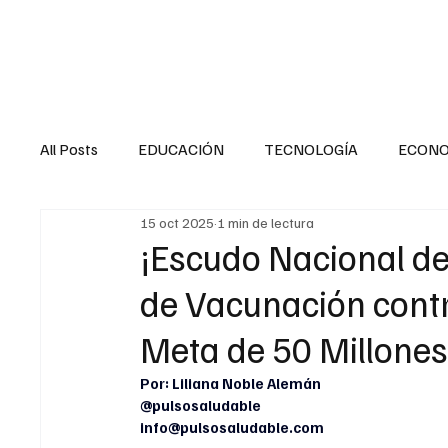
HOME
SALUD
All Posts
EDUCACIÓN
TECNOLOGÍA
ECON
15 oct 2025
1 min de lectura
SALUD EN EL SECTOR PÚBLICO
CULTURA
¡Escudo Nacional d
de Vacunación contr
MENTAL
LA ENTREVISTA
ANIMAL
FI
Meta de 50 Millone
Por: Liliana Noble Alemán
INTERNACIONAL GENERAL
INTERNACIONAL S
@pulsosaludable
info@pulsosaludable.com