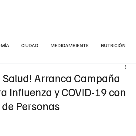
INFORMACIÓN GENERAL
LA ENTREVISTA
PA
OMÍA
CIUDAD
MEDIOAMBIENTE
NUTRICIÓN
ESTADOS
SEGURIDAD
LA MAÑANERA
SALUD INF
e Salud! Arranca Campaña
a Influenza y COVID-19 con
TNESS
ADOLESCENTES
RESPONSABILIDAD SOCIAL
s de Personas
ALUD
DIVERSIDAD INCLUSIVA
PARA SABER MAS