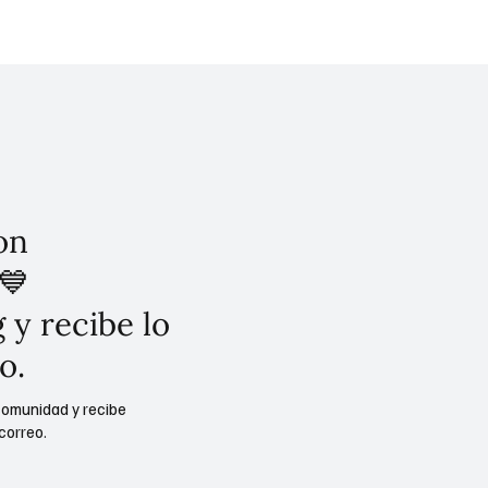
bles en la primer
rubéola, sarampión, pa
a Nacional de
herpes zóster, VPH, vari
ción" 2025.
neumococo
on
💙
 y recibe lo
o.
comunidad y recibe
correo.