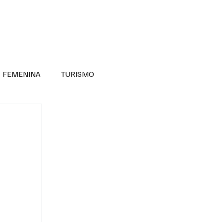
RA SABER MÁS
DIVERSIDAD INCLUSIVA
FEMENINA
TURISMO
ANTIL
MASCULINA
NOVEDADES MEDICAS
BELLEZA
ADULTOS MAYORES
SECRETARIA DE LAS MUJERES
ESTADOS