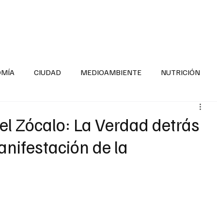
INFORMACIÓN GENERAL
LA ENTREVISTA
PA
OMÍA
CIUDAD
MEDIOAMBIENTE
NUTRICIÓN
ESTADOS
SEGURIDAD
LA MAÑANERA
SALUD INF
el Zócalo: La Verdad detrás
anifestación de la
TNESS
ADOLESCENTES
RESPONSABILIDAD SOCIAL
ALUD
DIVERSIDAD INCLUSIVA
PARA SABER MAS