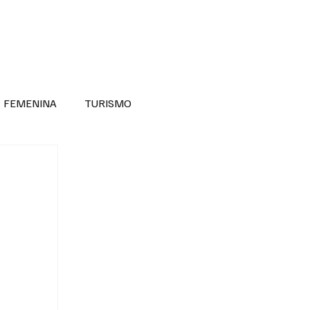
RA SABER MÁS
DIVERSIDAD INCLUSIVA
FEMENINA
TURISMO
ANTIL
MASCULINA
NOVEDADES MEDICAS
BELLEZA
ADULTOS MAYORES
SECRETARIA DE LAS MUJERES
ESTADOS