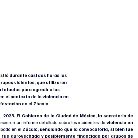
istió durante casi dos horas los 
upos violentos, que utilizaron 
rtefactos para agredir a los 
n el contexto de la violencia en 
festación en el Zócalo.
025. El Gobierno de la Ciudad de México, la secretaría de 
recieron un informe detallado sobre los incidentes de 
violencia en 
ábado en el 
Zócalo, señalando que la convocatoria, si bien fue 
fue aprovechada y posiblemente financiada por grupos de 