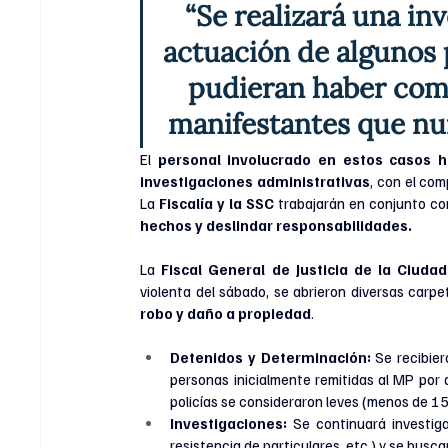
“Se realizará una in
actuación de algunos 
pudieran haber com
manifestantes que nun
El 
personal involucrado en estos casos 
investigaciones administrativas
, con el com
La 
Fiscalía y la SSC
 trabajarán en conjunto c
hechos y deslindar responsabilidades.
La 
Fiscal General de Justicia de la Ciuda
violenta del sábado, se abrieron diversas carpe
robo y daño a propiedad
.
Detenidos y Determinación:
 Se recibie
personas inicialmente remitidas al MP por a
policías se consideraron leves (menos de 15 
Investigaciones:
 Se continuará investiga
resistencia de particulares, etc.) y se busca