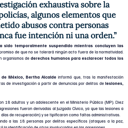
vestigación exhaustiva sobre la 
policías, algunos elementos que 
etido abusos contra personas 
ca fue intención ni una orden.”
ha sido temporalmente suspendido mientras concluyen las 
promiso de que no se tolerará ningún acto fuera de la normatividad. 
on organismos de 
derechos humanos para esclarecer todos los 
d de México, Bertha Alcalde
 informó que, tras la manifestación 
tas de investigación a partir de denuncias por delitos de 
lesiones, 
ron 18 adultos y un adolescente en el Ministerio Público (MP). Diez 
gresiones fueron derivadas al Juzgado Cívico, ya que las lesiones a 
días de recuperación) y se tipificaron como faltas administrativas.
ndo a las 18 personas por delitos específicos (ataques a la paz, 
rá la identificación de otros involucrados en las agresiones.