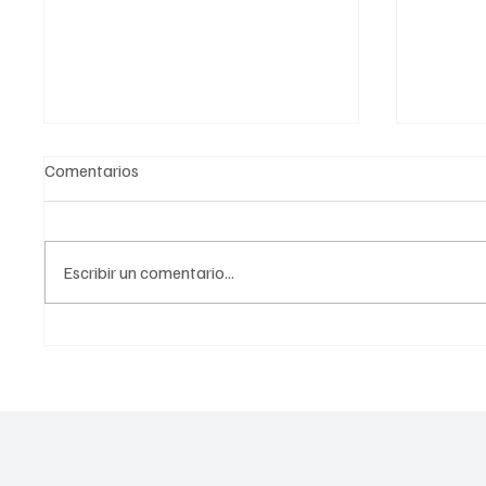
Comentarios
Escribir un comentario...
Abren Línea 1 del Metro En su
¡ALERT
Totalidad: El Viaje Pantitlán-
Beca de
Observatorio Ahora es 40
el Próx
Minutos Más Rápido
AUMEN