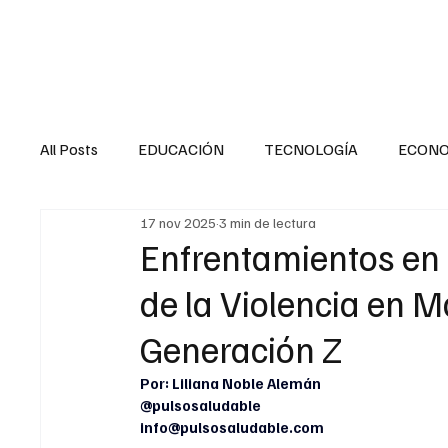
HOME
SALUD
All Posts
EDUCACIÓN
TECNOLOGÍA
ECON
17 nov 2025
3 min de lectura
SALUD EN EL SECTOR PÚBLICO
CULTURA
Enfrentamientos en 
de la Violencia en M
MENTAL
LA ENTREVISTA
ANIMAL
FI
Generación Z
Por: Liliana Noble Alemán
INTERNACIONAL GENERAL
INTERNACIONAL S
@pulsosaludable
info@pulsosaludable.com