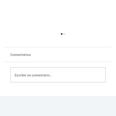
Comentarios
Escribir un comentario...
Importancia de la Ética en la Salud Pública:
NGZ