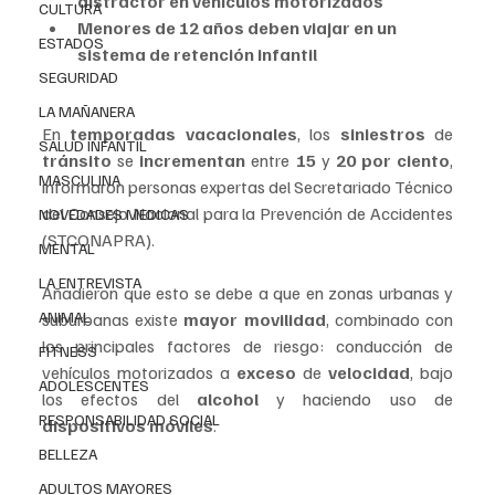
distractor en vehículos motorizados
CULTURA
Menores de 12 años deben viajar en un 
ESTADOS
sistema de retención infantil
SEGURIDAD
LA MAÑANERA
En 
temporadas vacacionales
, los 
siniestros
 de
SALUD INFANTIL
tránsito
 se 
incrementan
 entre 
15
 y 
20 por ciento
, 
MASCULINA
informaron personas expertas del Secretariado Técnico 
del Consejo Nacional para la Prevención de Accidentes 
NOVEDADES MEDICAS
(STCONAPRA).
MENTAL
LA ENTREVISTA
Añadieron que esto se debe a que en zonas urbanas y 
ANIMAL
suburbanas existe 
mayor movilidad
, combinado con 
los principales factores de riesgo: conducción de 
FITNESS
vehículos motorizados a 
exceso
 de 
velocidad
, bajo 
ADOLESCENTES
los efectos del 
alcohol
 y haciendo uso de 
RESPONSABILIDAD SOCIAL
dispositivos móviles
.
BELLEZA
ADULTOS MAYORES