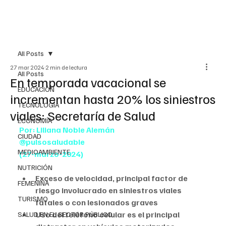
All Posts
27 mar 2024
2 min de lectura
All Posts
En temporada vacacional se
EDUCACIÓN
incrementan hasta 20% los siniestros
TECNOLOGÍA
viales: Secretaría de Salud
ECONOMÍA
Por: Liliana Noble Alemán
CIUDAD
@pulsosaludable
MEDIOAMBIENTE
(27-marzo-2024)
NUTRICIÓN
Exceso de velocidad, principal factor de 
FEMENINA
riesgo involucrado en siniestros viales 
TURISMO
fatales o con lesionados graves
Uso del teléfono celular es el principal 
SALUD EN EL SECTOR PÚBLICO