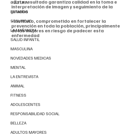
• Este resultado garantiza calidad en la toma e 
CULTURA
interpretación de imagen y seguimiento de la 
prueba
ESTADOS
• Instituto, comprometido en fortalecer la 
SEGURIDAD
prevención en toda la población, principalmente 
LA MAÑANERA
de las mujeres en riesgo de padecer esta 
enfermedad
SALUD INFANTIL
MASCULINA
NOVEDADES MEDICAS
MENTAL
LA ENTREVISTA
ANIMAL
FITNESS
ADOLESCENTES
RESPONSABILIDAD SOCIAL
BELLEZA
ADULTOS MAYORES