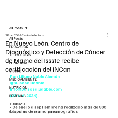
All Posts
28 oct 2024
2 min de lectura
All Posts
En Nuevo León, Centro de
EDUCACIÓN
Diagnóstico y Detección de Cáncer
TECNOLOGÍA
de Mama del Issste recibe
ECONOMÍA
certificación del INCan
CIUDAD
Por: Liliana Noble Alemán
MEDIOAMBIENTE
@pulsosaludable
NUTRICIÓN
info@pulsosaludable.com
(28-oct-2024).
FEMENINA
TURISMO
• De enero a septiembre ha realizado más de 800 
biopsias de mama y mamografías
SALUD EN EL SECTOR PÚBLICO