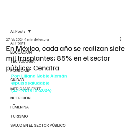
All Posts
27 feb 2024
4 min de lectura
All Posts
En México, cada año se realizan siete
EDUCACIÓN
mil trasplantes; 85% en el sector
TECNOLOGÍA
público: Cenatra
ECONOMÍA
Por: Liliana Noble Alemán
CIUDAD
@pulsosaludable
MEDIOAMBIENTE
(27-febrero-2024)
NUTRICIÓN
Garantiza que todos los trasplantes 
FEMENINA
cumplan los más altos estándares 
TURISMO
bioéticos, médicos, procedimentales y de 
legalidad
SALUD EN EL SECTOR PÚBLICO