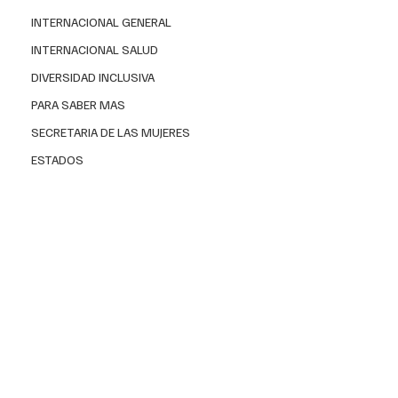
paciente se encuentra en grave peligro, y en muchos 
INTERNACIONAL GENERAL
casos el trasplante es la única alternativa viable.
INTERNACIONAL SALUD
DIVERSIDAD INCLUSIVA
PARA SABER MAS
SECRETARIA DE LAS MUJERES
ESTADOS
El médico egresado de la Universidad Veracruzana 
también mencionó la existencia de trasplantes de 
tejidos, que pueden ser simples, como los de córneas y 
piel, o complejos, como los de cara y extremidades. 
Estos procedimientos ofrecen una esperanza de 
recuperación y mejor calidad de vida a personas que 