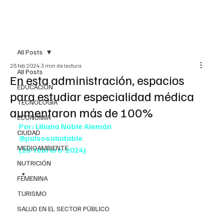
All Posts
28 feb 2024
3 min de lectura
All Posts
En esta administración, espacios
EDUCACIÓN
para estudiar especialidad médica
TECNOLOGÍA
aumentaron más de 100%
ECONOMÍA
Por: Liliana Noble Alemán
CIUDAD
@pulsosaludable
MEDIOAMBIENTE
(28-febrero-2024)
NUTRICIÓN
En la actualidad, uno de cada tres médicos o 
FEMENINA
médicas puede realizar alguna de las 27 
TURISMO
especialidades que se ofertan a través del 
Enarm; antes, sólo uno de cada seis
SALUD EN EL SECTOR PÚBLICO