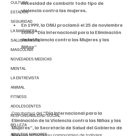
CULTURA
necesidad de combatir todo tipo de 
violencia contra las mujeres. 
ESTADOS
SEGURIDAD
En 1999, la ONU proclamó el 25 de noviembre 
LA MAÑANERA
como “Día Internacional para la Eliminación 
de la Violencia contra las Mujeres y las 
SALUD INFANTIL
Niñas”
MASCULINA
NOVEDADES MEDICAS
MENTAL
LA ENTREVISTA
ANIMAL
FITNESS
ADOLESCENTES
Con motivo del 
“Día Internacional para la 
RESPONSABILIDAD SOCIAL
Eliminación de la Violencia contra las Niñas y las 
BELLEZA
Mujeres”, la Secretaría de Salud del Gobierno de 
ADULTOS MAYORES
México 
refrenda su compromiso de trabajar 