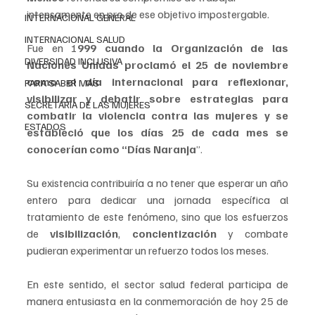
intensamente en pro de ese objetivo impostergable. 
INTERNACIONAL GENERAL
INTERNACIONAL SALUD
Fue en 1
999 cuando la Organización de las 
DIVERSIDAD INCLUSIVA
Naciones Unidas proclamó el 25 de noviembre 
como el día internacional para reflexionar, 
PARA SABER MAS
visibilizar y debatir sobre estrategias para 
SECRETARIA DE LAS MUJERES
combatir la violencia contra las mujeres y se 
ESTADOS
estableció que los días 25 de cada mes se 
conocerían como “Días Naranja
”.
Su existencia contribuiría a no tener que esperar un año 
entero para dedicar una jornada específica al 
tratamiento de este fenómeno, sino que los esfuerzos 
de 
visibilización
, 
concientización 
y combate 
pudieran experimentar un refuerzo todos los meses.
En este sentido, el sector salud federal participa de 
manera entusiasta en la conmemoración de hoy 25 de 