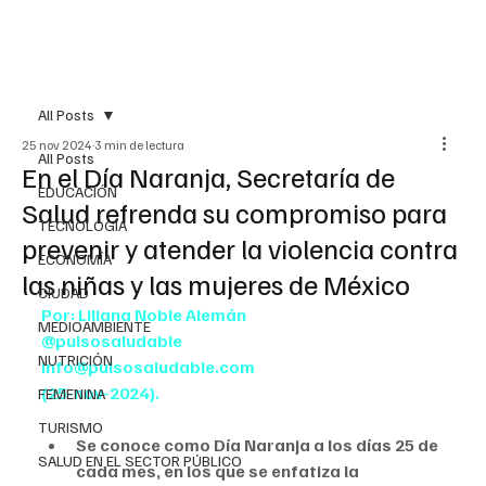
All Posts
25 nov 2024
3 min de lectura
All Posts
En el Día Naranja, Secretaría de
EDUCACIÓN
Salud refrenda su compromiso para
TECNOLOGÍA
prevenir y atender la violencia contra
ECONOMÍA
las niñas y las mujeres de México
CIUDAD
Por: Liliana Noble Alemán
MEDIOAMBIENTE
@pulsosaludable
NUTRICIÓN
info@pulsosaludable.com
(25-nov-2024).
FEMENINA
TURISMO
Se conoce como Día Naranja a los días 25 de 
SALUD EN EL SECTOR PÚBLICO
cada mes, en los que se enfatiza la 