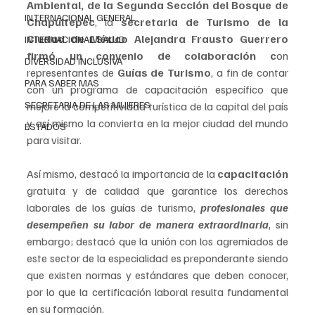
Ambiental, de la Segunda Sección del Bosque de 
INTERNACIONAL GENERAL
Chapultepec
, la
 secretaria de Turismo de la 
Ciudad de México Alejandra Frausto Guerrero 
INTERNACIONAL SALUD
firmó un convenio de colaboración c
on 
DIVERSIDAD INCLUSIVA
representantes de 
Guías de Turismo
, a fin de contar 
PARA SABER MAS
con un programa de capacitación específico que 
SECRETARIA DE LAS MUJERES
mejore la competitividad turística de la capital del país 
y así mismo la convierta en la mejor ciudad del mundo 
ESTADOS
para visitar. 
Así mismo, destacó la importancia de la 
capacitación
gratuita y de calidad que garantice los derechos 
laborales de los guías de turismo, 
profesionales que 
desempeñen su labor de manera extraordinaria
, sin 
embargo; destacó que la unión con los agremiados de 
este sector de la especialidad es preponderante siendo 
que existen normas y estándares que deben conocer, 
por lo que la certificación laboral resulta fundamental 
en su formación.