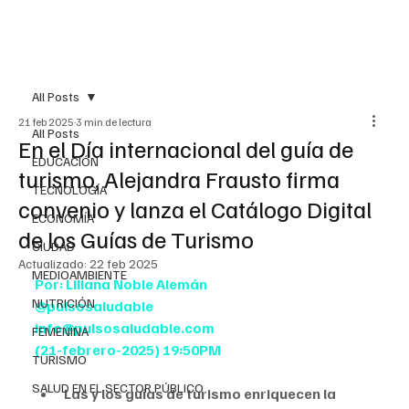
All Posts
21 feb 2025
3 min de lectura
All Posts
En el Día internacional del guía de
EDUCACIÓN
turismo, Alejandra Frausto firma
TECNOLOGÍA
convenio y lanza el Catálogo Digital
ECONOMÍA
de los Guías de Turismo
CIUDAD
Actualizado:
22 feb 2025
MEDIOAMBIENTE
Por: Liliana Noble Alemán
NUTRICIÓN
@pulsosaludable
info@pulsosaludable.com
FEMENINA
(21-febrero-2025) 19:50PM
TURISMO
SALUD EN EL SECTOR PÚBLICO
Las y los guías de turismo enriquecen la 