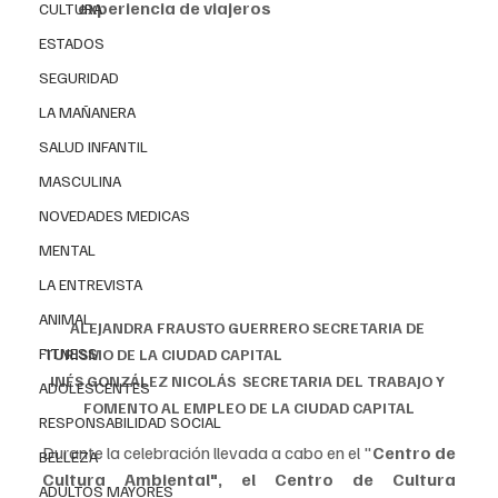
experiencia de viajeros 
CULTURA
ESTADOS
SEGURIDAD
LA MAÑANERA
SALUD INFANTIL
MASCULINA
NOVEDADES MEDICAS
MENTAL
LA ENTREVISTA
ANIMAL
ALEJANDRA FRAUSTO GUERRERO SECRETARIA DE 
FITNESS
TURISMO DE LA CIUDAD CAPITAL                                                    
INÉS GONZÁLEZ NICOLÁS  SECRETARIA DEL TRABAJO Y 
ADOLESCENTES
FOMENTO AL EMPLEO DE LA CIUDAD CAPITAL
RESPONSABILIDAD SOCIAL
Durante la celebración llevada a cabo en el "
Centro de 
BELLEZA
Cultura Ambiental", el Centro de Cultura 
ADULTOS MAYORES