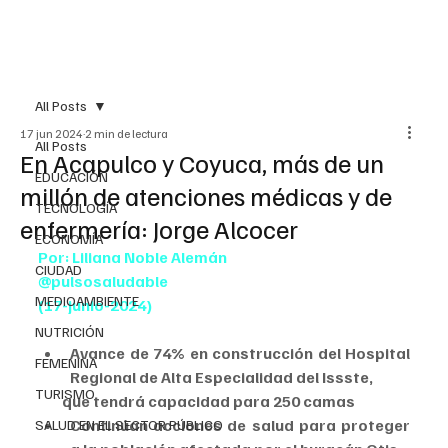
All Posts
17 jun 2024
2 min de lectura
All Posts
En Acapulco y Coyuca, más de un
EDUCACIÓN
millón de atenciones médicas y de
TECNOLOGÍA
enfermería: Jorge Alcocer
ECONOMÍA
Por: Liliana Noble Alemán
CIUDAD
@pulsosaludable
MEDIOAMBIENTE
(17-junio-2024)
NUTRICIÓN
Avance de 74% en construcción del Hospital 
FEMENINA
Regional de Alta Especialidad del Issste,
TURISMO
        que tendrá capacidad para 250 camas
Continúan acciones de salud para proteger 
SALUD EN EL SECTOR PÚBLICO