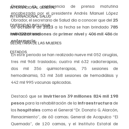
Durante la conferencia de prensa matutina 
INTERNACIONAL GENERAL
encabezada por el presidente Andrés Manuel López 
INTERNACIONAL SALUD
Obrador, el secretario de Salud dio a conocer que del 
25
DIVERSIDAD INCLUSIVA
de 
octubre 
de 
2023
 a la fecha se han brindado 
785 
mil 022 atenciones
 de
 primer nivel
 y 
406 mil 486
 de 
PARA SABER MAS
enfermería
.
SECRETARIA DE LAS MUJERES
ESTADOS
En este periodo se han realizado nueve mil 052 cirugías, 
tres mil 968 traslados; cuatro mil 632 radioterapias, 
dos mil 356 quimioterapias, 75 sesiones de 
hemodinamia, 53 mil 368 sesiones de hemodiálisis y 
442 mil 995 vacunas aplicadas.
Destacó que se 
invirtieron 39 millones 824 mil 198 
pesos
 para la rehabilitación de la 
infraestructura
 de 
los 
hospitales 
como el General “Dr. Donato G. Alarcón, 
Renacimiento”, de 60 camas; General de Acapulco “El 
Quemado”, de 120 camas, y el Instituto Estatal de 