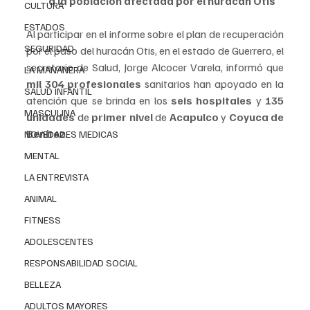
a la población afectada por el huracán Otis
CULTURA
ESTADOS
Al participar en el informe sobre el plan de recuperación 
SEGURIDAD
por el paso del huracán Otis, en el estado de Guerrero, el 
secretario de Salud, Jorge Alcocer Varela, informó que 
LA MAÑANERA
mil 304 profesionales
 sanitarios han apoyado en la 
SALUD INFANTIL
atención que se brinda en los 
seis hospitales 
y 
135 
MASCULINA
unidades
 de 
primer nivel
 de 
Acapulco
 y 
Coyuca de 
Benítez
.
NOVEDADES MEDICAS
MENTAL
LA ENTREVISTA
ANIMAL
FITNESS
ADOLESCENTES
RESPONSABILIDAD SOCIAL
BELLEZA
ADULTOS MAYORES