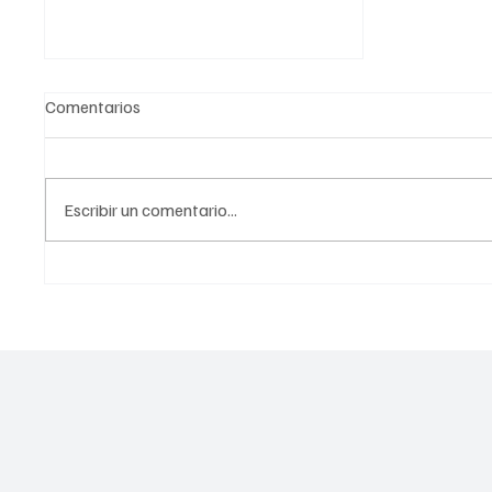
Comentarios
Escribir un comentario...
Más de 7 millones de Adultos
Mayores y Personas con
Discapacidad: Avances en
Programas de Bienestar