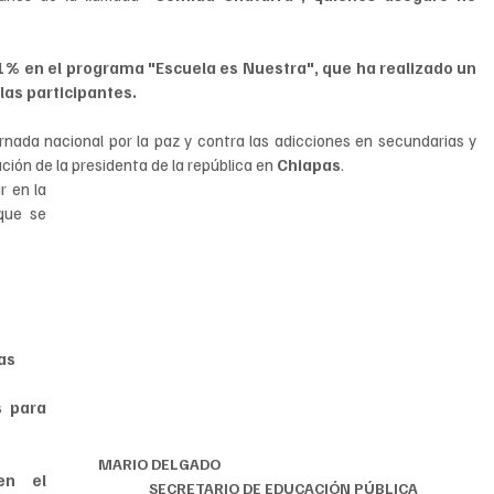
1% en el programa
"Escuela es Nuestra", que ha realizado un 
as participantes.
ornada nacional por la paz y contra las adicciones en secundarias y 
ción de la presidenta de la república en 
Chiapas
.
 en la 
que se 
cas
 para 
MARIO DELGADO                                                                           
n el 
SECRETARIO DE EDUCACIÓN PÚBLICA