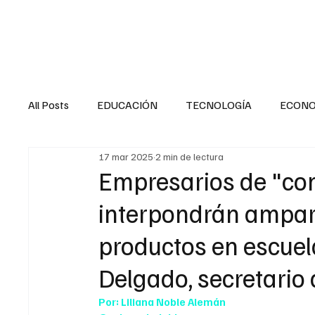
HOME
SALUD
All Posts
EDUCACIÓN
TECNOLOGÍA
ECON
17 mar 2025
2 min de lectura
SALUD EN EL SECTOR PÚBLICO
CULTURA
Empresarios de "com
interpondrán amparo
MENTAL
LA ENTREVISTA
ANIMAL
FI
productos en escuel
Delgado, secretario
INTERNACIONAL GENERAL
INTERNACIONAL S
Por: Liliana Noble Alemán