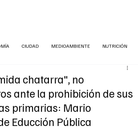
INFORMACIÓN GENERAL
LA ENTREVISTA
PA
OMÍA
CIUDAD
MEDIOAMBIENTE
NUTRICIÓN
ESTADOS
SEGURIDAD
LA MAÑANERA
SALUD INF
ida chatarra", no
s ante la prohibición de sus
TNESS
ADOLESCENTES
RESPONSABILIDAD SOCIAL
as primarias: Mario
 de Educción Pública
ALUD
DIVERSIDAD INCLUSIVA
PARA SABER MAS