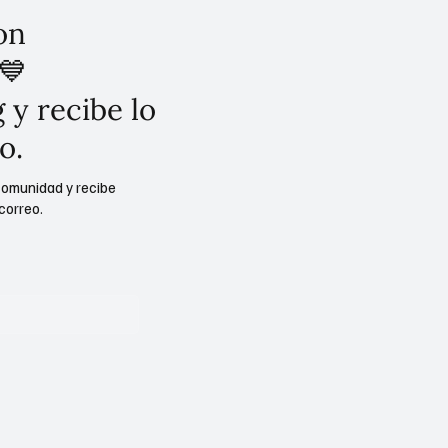
on
💙
 y recibe lo
o.
comunidad y recibe
correo.