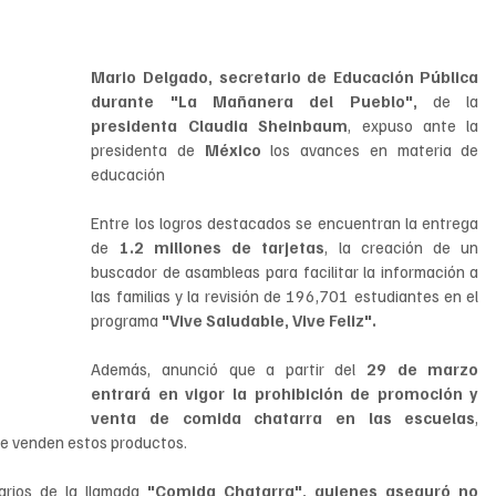
Mario Delgado, secretario de Educación Pública 
durante "La Mañanera del Pueblo", 
de la 
presidenta Claudia Sheinbaum
, expuso ante la 
presidenta de 
México 
los avances en materia de 
educación 
Entre los logros destacados se encuentran la entrega 
de 
1.2 millones de tarjetas
, la creación de un 
buscador de asambleas para facilitar la información a 
las familias y la revisión de 196,701 estudiantes en el 
programa 
"Vive Saludable, Vive Feliz".
     
Además, anunció que a partir del 
29 de marzo 
entrará en vigor la prohibición de promoción y 
venta de comida chatarra en las escuelas
, 
ue venden estos productos.
arios de la llamada 
"Comida Chatarra", quienes aseguró no 