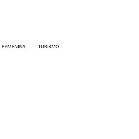
RA SABER MÁS
DIVERSIDAD INCLUSIVA
FEMENINA
TURISMO
ANTIL
MASCULINA
NOVEDADES MEDICAS
BELLEZA
ADULTOS MAYORES
SECRETARIA DE LAS MUJERES
ESTADOS