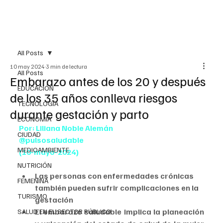
All Posts
10 may 2024
3 min de lectura
All Posts
Embarazo antes de los 20 y después
EDUCACIÓN
de los 35 años conlleva riesgos
TECNOLOGÍA
durante gestación y parto
ECONOMÍA
Por: Liliana Noble Alemán
CIUDAD
@pulsosaludable
MEDIOAMBIENTE
(10-mayo-2024)
NUTRICIÓN
Las personas con enfermedades crónicas 
FEMENINA
también pueden sufrir complicaciones en la 
TURISMO
gestación
El embarazo saludable implica la planeación 
SALUD EN EL SECTOR PÚBLICO