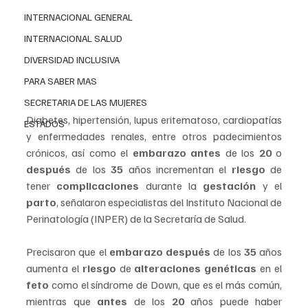
INTERNACIONAL GENERAL
INTERNACIONAL SALUD
DIVERSIDAD INCLUSIVA
PARA SABER MAS
SECRETARIA DE LAS MUJERES
Diabetes, hipertensión, lupus eritematoso, cardiopatías 
ESTADOS
y enfermedades renales, entre otros padecimientos 
crónicos, así como el 
embarazo antes
 de los 
20
 o 
después
 de los 
35
 años incrementan el 
riesgo
 de 
tener 
complicaciones
 durante la 
gestación
 y el 
parto
, señalaron especialistas del Instituto Nacional de 
Perinatología (INPER) de la Secretaría de Salud.
Precisaron que el 
embarazo después
 de los 
35
 años 
aumenta el 
riesgo
 de 
alteraciones genéticas
 en el 
feto
 como el síndrome de Down, que es el más común, 
mientras que 
antes
 de los 
20
 años puede haber 