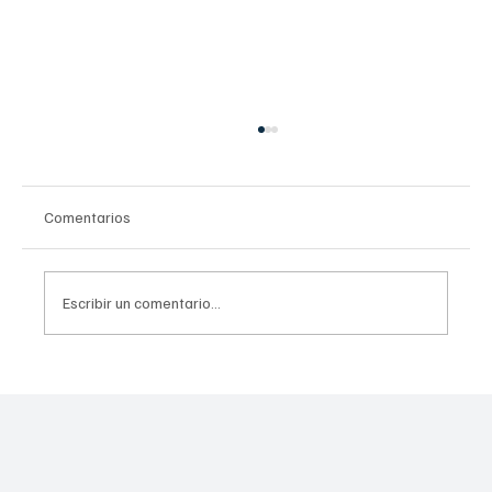
Comentarios
Escribir un comentario...
Estrategia Integral contra el Despojo
Inmobiliario en la CDMX