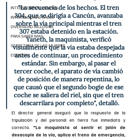
"La secuencia de los hechos. El tren 
INTERNACIONAL GENERAL
304, que se dirigía a Cancún, avanzaba 
INTERNACIONAL SALUD
sobre la vía principal mientras el tren 
DIVERSIDAD INCLUSIVA
307 estaba detenido en la estación. 
PARA SABER MAS
Yaneth, la maquinista, verificó 
SECRETARIA DE LAS MUJERES
visualmente que la vía estaba despejada 
antes de continuar, un procedimiento 
ESTADOS
estándar. Sin embargo, al pasar el 
tercer coche, el aparato de vía cambió 
de posición de manera repentina, lo 
que causó que el segundo bogie de ese 
coche se saliera del riel, sin que el tren 
descarrilara por completo", detalló.
El director general aseguró que la respuesta de la 
tripulación y del personal en tierra fue inmediata y 
correcta. 
"La maquinista al sentir el jalón de 
desacople de la vía, aplica el freno de emergencia, 