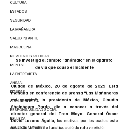
CULTURA
ESTADOS
SEGURIDAD
LA MAÑANERA
SALUD INFANTIL
MASCULINA
NOVEDADES MEDICAS
Se investiga el cambio "anómalo" en el aparato 
MENTAL
de vía que causó el incidente
LA ENTREVISTA
ANIMAL
Ciudad de México, 20 de agosto de 2025. Esta 
FITNESS
mañana en conferencia de prensa "Las Mañaneras 
del pueblo", la presidenta de México, Claudia 
ADOLESCENTES
Sheinbaum Pardo, dio a conocer a través del 
RESPONSABILIDAD SOCIAL
director general del Tren Maya, 
G
eneral Óscar 
BELLEZA
David 
Lozano Águila
,
 los motivos por los cuales este 
ADULTOS MAYORES
medio de transporte turístico salió de ruta y señaló: