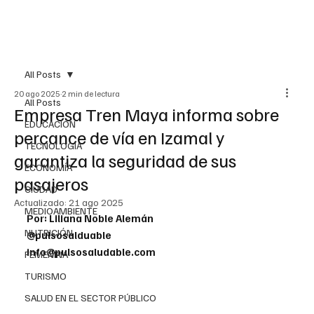
All Posts
20 ago 2025
2 min de lectura
All Posts
Empresa Tren Maya informa sobre
EDUCACIÓN
percance de vía en Izamal y
TECNOLOGÍA
garantiza la seguridad de sus
ECONOMÍA
pasajeros
CIUDAD
Actualizado:
21 ago 2025
MEDIOAMBIENTE
Por: Liliana Noble Alemán
NUTRICIÓN
@pulsosalduable
info@pulsosaludable.com
FEMENINA
TURISMO
SALUD EN EL SECTOR PÚBLICO