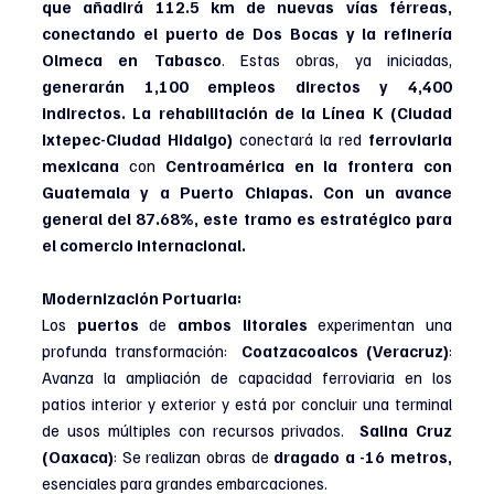
que añadirá 112.5 km de nuevas vías férreas, 
conectando el puerto de Dos Bocas y la refinería 
Olmeca en Tabasco
. Estas obras, ya iniciadas, 
generarán 1,100 empleos directos y 4,400 
indirectos. La rehabilitación de la Línea K (Ciudad 
Ixtepec-Ciudad Hidalgo) 
conectará la red 
ferroviaria 
mexicana
 con 
Centroamérica en la frontera con 
Guatemala y a Puerto Chiapas. Con un avance 
general del 87.68%, este tramo es estratégico para 
el comercio internacional.
Modernización Portuaria: 
Los 
puertos 
de 
ambos litorales 
experimentan una 
profunda transformación:  
Coatzacoalcos (Veracruz)
: 
Avanza la ampliación de capacidad ferroviaria en los 
patios interior y exterior y está por concluir una terminal 
de usos múltiples con recursos privados.  
Salina Cruz 
(Oaxaca)
: Se realizan obras de 
dragado a -16 metros,
esenciales para grandes embarcaciones. 