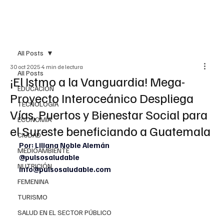
All Posts
30 oct 2025
4 min de lectura
All Posts
¡El Istmo a la Vanguardia! Mega-
EDUCACIÓN
Proyecto Interoceánico Despliega
TECNOLOGÍA
Vías, Puertos y Bienestar Social para
ECONOMÍA
el Sureste beneficiando a Guatemala
CIUDAD
Por: Liliana Noble Alemán
MEDIOAMBIENTE
@pulsosaludable
NUTRICIÓN
info@pulsosaludable.com
FEMENINA
TURISMO
SALUD EN EL SECTOR PÚBLICO