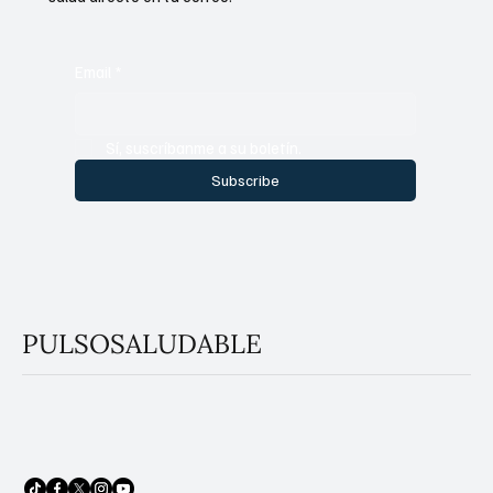
Email
*
Sí, suscríbanme a su boletín.
Subscribe
PULSOSALUDABLE