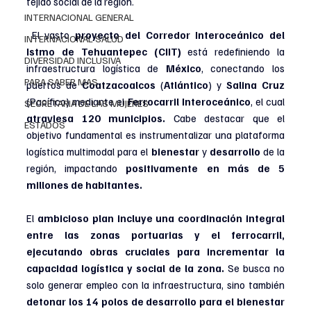
tejido social de la región. 
INTERNACIONAL GENERAL
El vasto 
proyecto del Corredor Interoceánico del 
INTERNACIONAL SALUD
Istmo de Tehuantepec (CIIT)
 está redefiniendo la 
DIVERSIDAD INCLUSIVA
infraestructura logística de 
México
, conectando los 
PARA SABER MAS
puertos de 
Coatzacoalcos 
(
Atlántico
) y 
Salina Cruz 
(Pacífico) mediante el 
Ferrocarril Interoceánico
, el cual 
SECRETARIA DE LAS MUJERES
atraviesa 120 municipios. 
Cabe destacar que el 
ESTADOS
objetivo fundamental es instrumentalizar una plataforma 
logística multimodal para el 
bienestar 
y 
desarrollo 
de la 
región, impactando 
positivamente en más de 5 
millones de habitantes.
El 
ambicioso plan incluye una coordinación integral 
entre las zonas portuarias y el ferrocarril, 
ejecutando obras cruciales para incrementar la 
capacidad logística y social de la zona.
 Se busca no 
solo generar empleo con la infraestructura, sino también 
detonar los 14 polos de desarrollo para el bienestar 