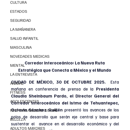
CULTURA
ESTADOS
SEGURIDAD
LA MAÑANERA
SALUD INFANTIL
MASCULINA
NOVEDADES MEDICAS
Corredor Interoceánico: La Nueva Ruta 
MENTAL
Estratégica que Conecta a México y el Mundo 
LA ENTREVISTA
CIUDAD DE MÉXICO, 30 DE OCTUBRE 2025. 
 Esta 
ANIMAL
mañana en conferencia de prensa de la 
Presidenta 
FITNESS
Claudia Sheinbaum Pardo, el Director General del 
ADOLESCENTES
Corredor Interoceánico del Istmo de Tehuantepec,
Octavio Sánchez Guillén 
presentó los avances de los  
RESPONSABILIDAD SOCIAL
polos de desarrollo que serán eje central y base para 
BELLEZA
sustentar el  avance en el desarrollo económico y del 
ADULTOS MAYORES