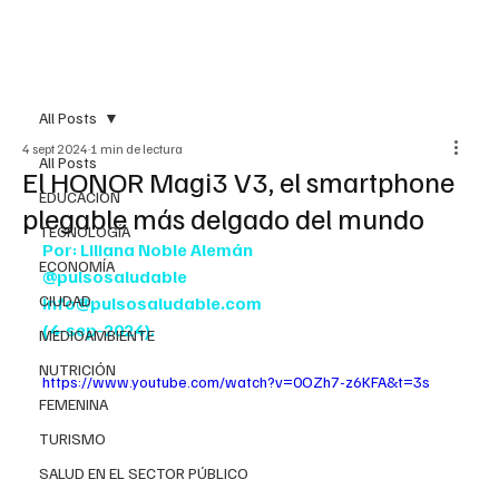
All Posts
4 sept 2024
1 min de lectura
All Posts
El HONOR Magi3 V3, el smartphone
EDUCACIÓN
plegable más delgado del mundo
TECNOLOGÍA
Por: Liliana Noble Alemán
ECONOMÍA
@pulsosaludable
CIUDAD
info@pulsosaludable.com
(4-sep-2024).
MEDIOAMBIENTE
NUTRICIÓN
https://www.youtube.com/watch?v=0OZh7-z6KFA&t=3s
FEMENINA
TURISMO
SALUD EN EL SECTOR PÚBLICO