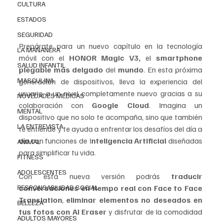
CULTURA
ESTADOS
SEGURIDAD
Prepárate para un nuevo capítulo en la tecnología 
LA MAÑANERA
móvil con el 
HONOR Magic V3,
 el 
smartphone 
SALUD INFANTIL
plegable más delgado
 del 
mundo
. En esta próxima 
MASCULINA
generación de dispositivos, lleva la experiencia del 
usuario a un nivel completamente nuevo gracias a su 
NOVEDADES MEDICAS
colaboración con 
Google Cloud
. Imagina un 
MENTAL
dispositivo que no solo te acompaña, sino que también 
LA ENTREVISTA
te entiende y te ayuda a enfrentar los desafíos del día a 
día con funciones de I
nteligencia Artificial 
diseñadas 
ANIMAL
para simplificar tu vida.
FITNESS
ADOLESCENTES
Con esta nueva versión podrás 
traducir 
conversaciones en tiempo real con Face to Face 
RESPONSABILIDAD SOCIAL
Translation
, 
eliminar elementos no deseados en 
BELLEZA
tus fotos con AI Eraser
 y disfrutar de la comodidad 
ADULTOS MAYORES