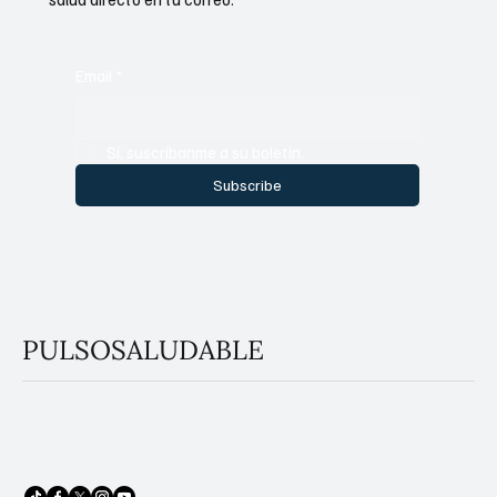
Email
*
Sí, suscríbanme a su boletín.
Subscribe
PULSOSALUDABLE