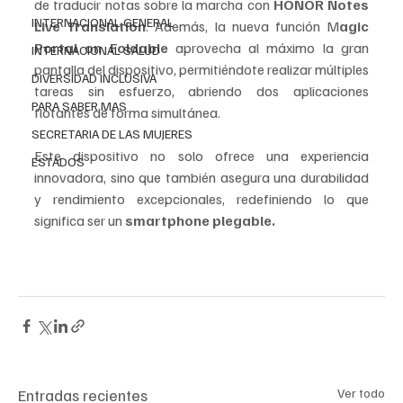
de traducir notas sobre la marcha con 
HONOR Notes 
INTERNACIONAL GENERAL
Live Translation
. Además, la nueva función M
agic 
Portal on Foldable
 aprovecha al máximo la gran 
INTERNACIONAL SALUD
pantalla del dispositivo, permitiéndote realizar múltiples 
DIVERSIDAD INCLUSIVA
tareas sin esfuerzo, abriendo dos aplicaciones 
PARA SABER MAS
flotantes de forma simultánea.
SECRETARIA DE LAS MUJERES
Este dispositivo no solo ofrece una experiencia 
ESTADOS
innovadora, sino que también asegura una durabilidad 
y rendimiento excepcionales, redefiniendo lo que 
significa ser un 
smartphone plegable.
Entradas recientes
Ver todo