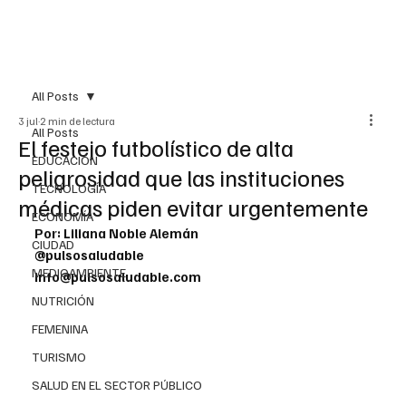
All Posts
3 jul
2 min de lectura
All Posts
El festejo futbolístico de alta
EDUCACIÓN
peligrosidad que las instituciones
TECNOLOGÍA
médicas piden evitar urgentemente
ECONOMÍA
Por: Liliana Noble Alemán
CIUDAD
@pulsosaludable
MEDIOAMBIENTE
info@pulsosaludable.com
NUTRICIÓN
FEMENINA
TURISMO
SALUD EN EL SECTOR PÚBLICO