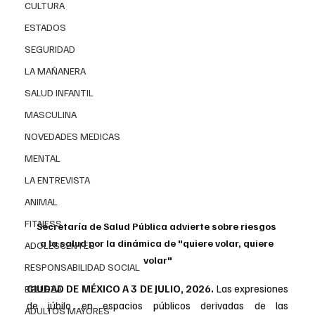
CULTURA
ESTADOS
SEGURIDAD
LA MAÑANERA
SALUD INFANTIL
MASCULINA
NOVEDADES MEDICAS
MENTAL
LA ENTREVISTA
ANIMAL
FITNESS
Secretaría de Salud Pública advierte sobre riesgos 
a la salud por la dinámica de "quiere volar, quiere 
ADOLESCENTES
volar"
RESPONSABILIDAD SOCIAL
CIUDAD DE MÉXICO A 3 DE JULIO, 2026.
Las expresiones 
BELLEZA
de júbilo en espacios públicos derivadas de las 
ADULTOS MAYORES