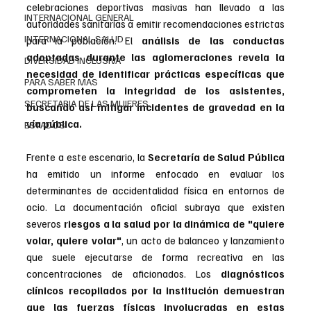
celebraciones deportivas masivas han llevado a las 
INTERNACIONAL GENERAL
autoridades sanitarias a emitir recomendaciones estrictas 
INTERNACIONAL SALUD
para la población. El 
análisis de las conductas 
adoptadas durante las aglomeraciones revela la 
DIVERSIDAD INCLUSIVA
necesidad de identificar prácticas específicas que 
PARA SABER MAS
comprometen la integridad de los asistentes, 
SECRETARIA DE LAS MUJERES
buscando así mitigar incidentes de gravedad en la 
vía pública.
ESTADOS
Frente a este escenario, la 
Secretaría de Salud Pública
ha emitido un informe enfocado en evaluar los 
determinantes de accidentalidad física en entornos de 
ocio. La documentación oficial subraya que existen 
severos 
riesgos a la salud por la dinámica de "quiere 
volar, quiere volar"
, un acto de balanceo y lanzamiento 
que suele ejecutarse de forma recreativa en las 
concentraciones de aficionados. Los 
diagnósticos 
clínicos recopilados por la institución demuestran 
que las fuerzas físicas involucradas en estas 