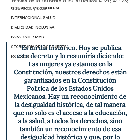
través 
de la 
reforma 
a los
 artículos 4; 21; 41; 73; 
INTERNACIONAL GENERAL
116; 122; y 123
.
INTERNACIONAL SALUD
DIVERSIDAD INCLUSIVA
PARA SABER MAS
SECRETARIA DE LAS MUJERES
"Es un día histórico. Hoy se publica 
este decreto y lo resumiría diciendo: 
ESTADOS
Las mujeres ya estamos en la 
Constitución, nuestros derechos están 
garantizados en la Constitución 
Política de los Estados Unidos 
Mexicanos. Hay un reconocimiento de 
la desigualdad histórica, de tal manera 
que no solo es el acceso a la educación, 
a la salud, a todos los derechos, sino 
también un reconocimiento de esa 
desigualdad histórica y que, por lo 