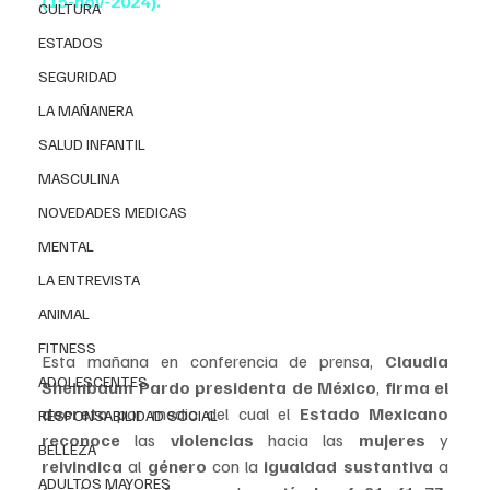
(15-nov-2024).
CULTURA
ESTADOS
SEGURIDAD
LA MAÑANERA
SALUD INFANTIL
MASCULINA
NOVEDADES MEDICAS
MENTAL
LA ENTREVISTA
ANIMAL
FITNESS
Esta mañana en conferencia de prensa, 
Claudia 
ADOLESCENTES
Sheinbaum Pardo presidenta de México
, 
firma el 
decreto 
por medio del cual el
 Estado Mexicano 
RESPONSABILIDAD SOCIAL
reconoce 
las 
violencias 
hacia las
 mujeres
 y 
BELLEZA
reivindica 
al
 género 
con la
 igualdad sustantiva
 a
ADULTOS MAYORES