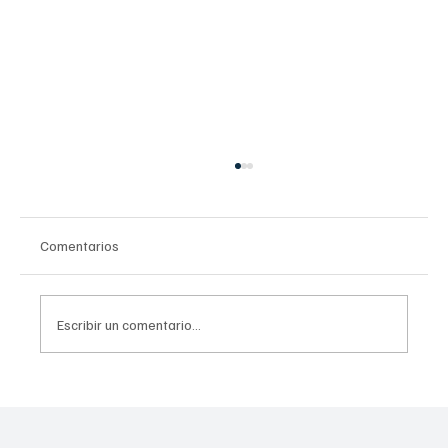
Comentarios
Escribir un comentario...
Presidenta Sheinbaum nombra a Laura Itzel
Castillo como la nueva secretaria de las
Mujeres