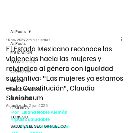
All Posts
15 nov 2024
2 min de lectura
All Posts
El Estado Mexicano reconoce las
EDUCACIÓN
violencias hacia las mujeres y
TECNOLOGÍA
reivindica al género con igualdad
ECONOMÍA
sustantiva: "Las mujeres ya estamos
CIUDAD
en la Constitución", Claudia
MEDIOAMBIENTE
Sheinbaum
NUTRICIÓN
Actualizado:
2 jun 2025
FEMENINA
Por: Liliana Noble Alemán
TURISMO
@pulsosaludable
info@pulsosaludable.com
SALUD EN EL SECTOR PÚBLICO