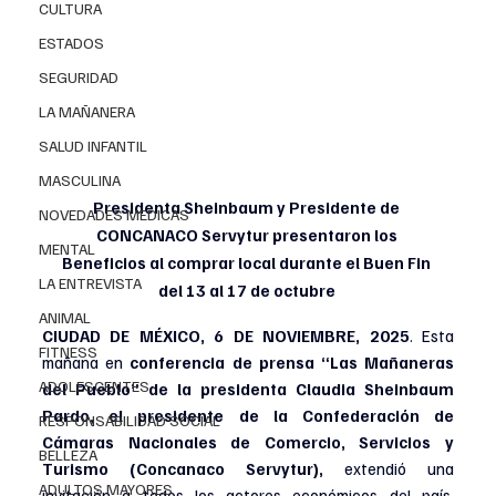
CULTURA
ESTADOS
SEGURIDAD
LA MAÑANERA
SALUD INFANTIL
MASCULINA
Presidenta Sheinbaum y Presidente de 
NOVEDADES MEDICAS
CONCANACO Servytur presentaron los 
MENTAL
Beneficios al comprar local durante el Buen Fin 
LA ENTREVISTA
del 13 al 17 de octubre 
ANIMAL
CIUDAD DE MÉXICO, 6 DE NOVIEMBRE, 2025
. Esta 
FITNESS
mañana en 
conferencia de prensa “Las Mañaneras 
ADOLESCENTES
del Pueblo” de la presidenta Claudia Sheinbaum 
Pardo, el presidente de la Confederación de 
RESPONSABILIDAD SOCIAL
Cámaras Nacionales de Comercio, Servicios y 
BELLEZA
Turismo (Concanaco Servytur),
 extendió una 
ADULTOS MAYORES
invitación a todos los actores económicos del país, 