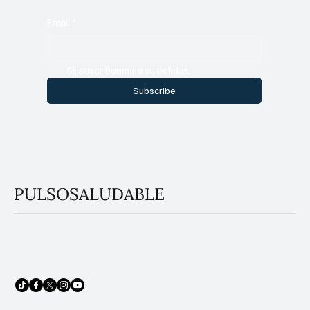
Email
*
Sí, suscríbanme a su boletín.
Subscribe
PULSOSALUDABLE