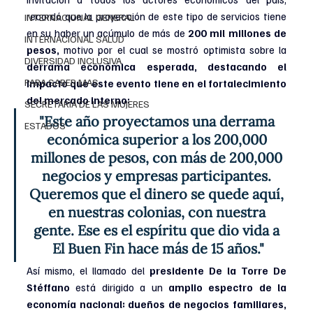
recordó que la proyección de este tipo de servicios tiene 
INTERNACIONAL GENERAL
en su haber un acúmulo de más de 
200 mil millones de 
INTERNACIONAL SALUD
pesos,
 motivo por el cual se mostró optimista sobre la 
DIVERSIDAD INCLUSIVA
derrama económica esperada, destacando el 
PARA SABER MAS
impacto que este evento tiene en el fortalecimiento 
del mercado interno:
SECRETARIA DE LAS MUJERES
"Este año proyectamos una derrama 
ESTADOS
económica superior a los 200,000 
millones de pesos, con más de 200,000 
negocios y empresas participantes. 
Queremos que el dinero se quede aquí, 
en nuestras colonias, con nuestra 
gente. Ese es el espíritu que dio vida a 
El Buen Fin hace más de 15 años."
Así mismo, el llamado del 
presidente De la Torre De 
Stéffano 
está dirigido a un 
amplio espectro de la 
economía nacional: dueños de negocios familiares, 