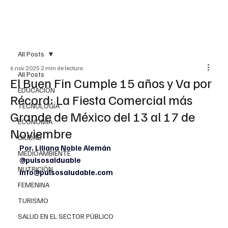
All Posts
6 nov 2025
2 min de lectura
All Posts
El Buen Fin Cumple 15 años y Va por
EDUCACIÓN
Récord: La Fiesta Comercial más
TECNOLOGÍA
Grande de México del 13 al 17 de
ECONOMÍA
Noviembre
CIUDAD
Por. Liliana Noble Alemán
MEDIOAMBIENTE
@pulsosalduable
NUTRICIÓN
info@pulsosaludable.com
FEMENINA
TURISMO
SALUD EN EL SECTOR PÚBLICO