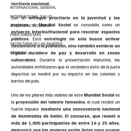
territorio nacional.
INTERNACIONAL GENERAL
INTERNACIONAL SALUD
Con un 
enfoque prioritario en la juventud y las 
mujeres
, el 
Mundial Social
 se consolida como un 
DIVERSIDAD INCLUSIVA
esfuerzo interinstitucional para rescatar espacios 
PARA SABER MAS
públicos
. Esta 
estrategia no solo busca activar 
SECRETARIA DE LAS MUJERES
físicamente a la población, sino también sembrar un 
ESTADOS
legado duradero de paz y desarrollo en zonas 
vulnerables
. Durante la presentación matutina, las 
autoridades enfatizaron que el verdadero éxito de la justa 
deportiva se medirá por su impacto en las colonias y 
barrios del país.
Uno de los pilares más visibles de este 
Mundial Social
 es 
la
 proyección del talento femenino
, el cual recibió un 
fuerte impulso 
mediante una convocatoria nacional 
de dominadas de balón. El concurso, que reunió a 
más de 1,000 participantes de entre 16 y 25 años
, 
demostró que las mujeres están listas para ocupar 