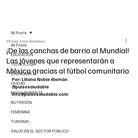
All Posts
29 may
3 min de lectura
All Posts
¡De las canchas de barrio al Mundial!
EDUCACIÓN
Las jóvenes que representarán a
TECNOLOGÍA
México gracias al fútbol comunitario
ECONOMÍA
Por: Liliana Noble Alemán
CIUDAD
@pulsosaludable
MEDIOAMBIENTE
info@pulsosaludable.com
NUTRICIÓN
FEMENINA
TURISMO
SALUD EN EL SECTOR PÚBLICO