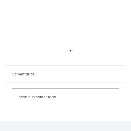
Comentarios
Escribir un comentario...
Mundial Social: El plan de México para usar
el futbol como herramienta de paz