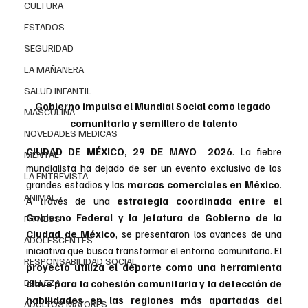
CULTURA
ESTADOS
SEGURIDAD
LA MAÑANERA
SALUD INFANTIL
Gobierno impulsa el Mundial Social como legado 
MASCULINA
comunitario y semillero de talento
NOVEDADES MEDICAS
CIUDAD DE MÉXICO, 29 DE MAYO  2026
. 
La fiebre 
MENTAL
mundialista ha dejado de ser un evento exclusivo de los 
LA ENTREVISTA
grandes estadios y las 
marcas comerciales en México
. 
ANIMAL
A través de una 
estrategia coordinada entre el 
Gobierno Federal y la Jefatura de Gobierno de la 
FITNESS
Ciudad de México
, se presentaron los avances de una 
ADOLESCENTES
iniciativa que busca transformar el entorno comunitario. El 
RESPONSABILIDAD SOCIAL
proyecto utiliza el deporte como una herramienta 
BELLEZA
clave para la cohesión comunitaria y la detección de 
habilidades en las regiones más apartadas del 
ADULTOS MAYORES