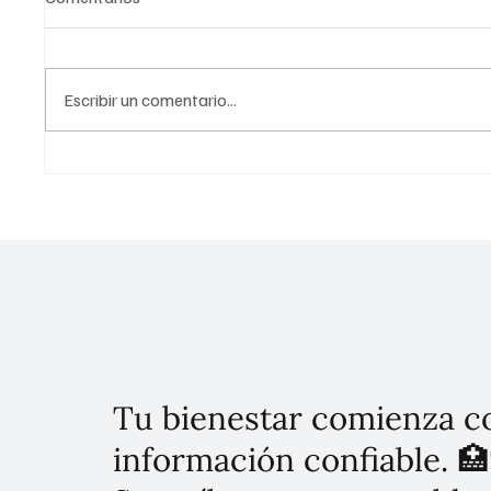
Escribir un comentario...
¡Alivio para tu bolsillo! El plan
¡Econo
definitivo de Claudia
imparab
Sheinbaum para frenar la
IED y e
inflación en México
cielos 
Tu bienestar comienza c
información confiable. 🏥