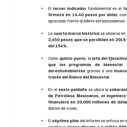
El
 tercer indicador
 fundamental es el 
f
firmeza en 14.40 pesos por dólar
, co
apreciado frente al billete estadounidense.
La
 cuarta marca histórica
 se observa en e
2,650 pesos que se percibían en 2018 
del 154%. 
Como
 quinto punto
, la 
jefa del Ejecutiv
que los programas de bienestar a
derechohabientes
 gracias a una 
invers
través del Banco del Bienestar
.
En el 
sexto peldaño 
se ubica la
 soberaní
de Petróleos Mexicanos, el ingeniero 
financiera en 20,000 millones de dóla
diarios de crudo.
El
 séptimo pilar 
del informe se enfoca en e
resalta el 
apoyo directo a 1 millón 88