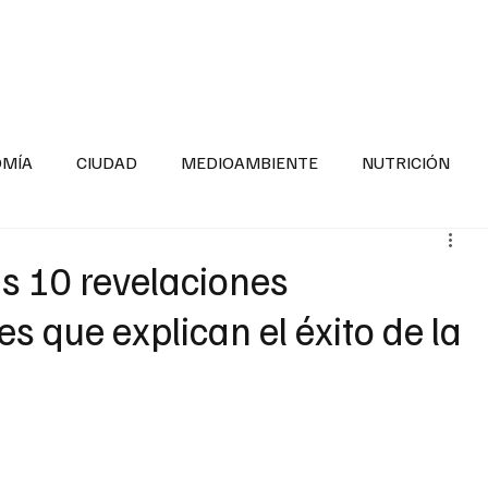
INFORMACIÓN GENERAL
LA ENTREVISTA
PA
OMÍA
CIUDAD
MEDIOAMBIENTE
NUTRICIÓN
ESTADOS
SEGURIDAD
LA MAÑANERA
SALUD INF
as 10 revelaciones
s que explican el éxito de la
TNESS
ADOLESCENTES
RESPONSABILIDAD SOCIAL
ALUD
DIVERSIDAD INCLUSIVA
PARA SABER MAS