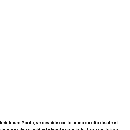
Sheinbaum Pardo, se despide con la mano en alto desde el 
iembros de su gabinete legal y ampliado, tras concluir su 