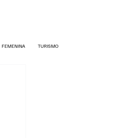
RA SABER MÁS
DIVERSIDAD INCLUSIVA
FEMENINA
TURISMO
ANTIL
MASCULINA
NOVEDADES MEDICAS
BELLEZA
ADULTOS MAYORES
SECRETARIA DE LAS MUJERES
ESTADOS