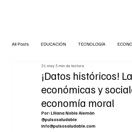
HOME
SALUD
All Posts
EDUCACIÓN
TECNOLOGÍA
ECON
31 may
3 min de lectura
SALUD EN EL SECTOR PÚBLICO
CULTURA
¡Datos históricos! L
económicas y sociale
MENTAL
LA ENTREVISTA
ANIMAL
FI
economía moral
Por: Liliana Noble Alemán
INTERNACIONAL GENERAL
INTERNACIONAL S
@pulsosaludable
info@pulsosaludable.com