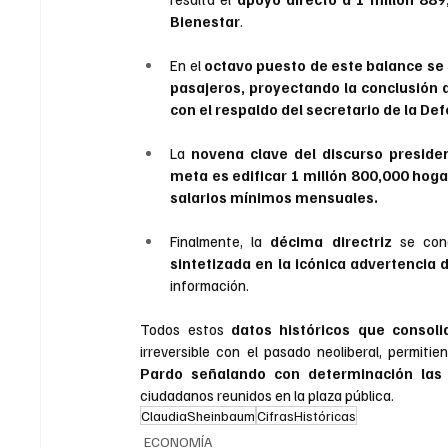
Bienestar
. 
En el
 octavo puesto de este balance se 
pasajeros, proyectando la conclusión 
con el respaldo del secretario de la Def
La 
novena clave del discurso presiden
meta es edificar 1 millón 800,000 hog
salarios mínimos mensuales. 
Finalmente, la 
décima directriz
 se con
sintetizada en la icónica advertencia d
información. 
Todos estos 
datos históricos que consol
irreversible con el pasado neoliberal, permiti
Pardo señalando con determinación las
ciudadanos reunidos en la plaza pública.
ClaudiaSheinbaum
CifrasHistóricas
ECONOMÍA