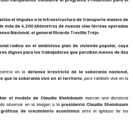
sitúa el impulso a la infraestructura de transporte masivo de 
de más de 4,200 kilómetros de nuevas vías férreas operadas 
ensa Nacional, el general Ricardo Trevilla Trejo
. 
cial radica en el ambicioso plan de vivienda popular, cuya 
ares dignos para los trabajadores que perciben menos de dos 
centra en la 
defensa irrestricta de la soberanía nacional, 
e que la soberanía vive en el territorio
, pero también vive en la 
idan el modelo de Claudia Sheinbaum
 marcan una distancia 
endo observar en la imagen a la 
presidenta Claudia Sheinbaum 
 gráficas de crecimiento económico 
ante el aplauso de los 