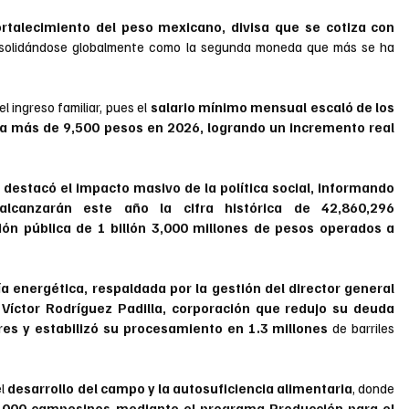
ortalecimiento del peso mexicano, divisa que se cotiza con 
nsolidándose globalmente como la segunda moneda que más se ha 
l ingreso familiar, pues el
 salario mínimo mensual escaló de los 
a más de 9,500 pesos en 2026, logrando un incremento real 
o destacó el impacto masivo de la política social, informando 
lcanzarán este año la cifra histórica de 42,860,296 
ión pública de 1 billón 3,000 millones de pesos operados a 
a energética, respaldada por la gestión del director general 
Víctor Rodríguez Padilla, corporación que redujo su deuda 
res y estabilizó su procesamiento en 1.3 millones
 de barriles 
l
 desarrollo del campo y la autosuficiencia alimentaria
, donde 
9,000 campesinos mediante el programa Producción para el 