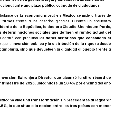
acional ante una plaza pública colmada de ciudadanos.
 balance de la 
economía moral en México
 se mide a través de
s firmes 
frente a los desafíos globales. Durante un encuentro 
sidenta de la República, la doctora Claudia Sheinbaum Pard
o, 
s 
determinaciones sociales que definen el rumbo actual del 
 detalló con precisión los 
datos históricos que consolidan el 
 que la
 inversión pública y la distribución de la riqueza desde 
cambiaria, sino que devuelven la dignidad al pueblo frente a 
nversión Extranjera Directa, que alcanzó la cifra récord de 
r trimestre de 2026, ubicándose un 10.4% por encima del año 
exicano vive una transformación sin precedentes al registrar 
%, lo que sitúa a la nación entre los tres países con menor 