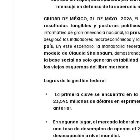
mensaje en defensa de la soberanía n
CIUDAD DE MÉXICO, 31 DE MAYO  2026
, 
El
resultados tangibles y posturas política
informativo de gran relevancia nacional, la
 pre
desglosó los indicadores macroeconómicos y la
país
. En este escenario, la mandataria federal
modelo de Claudia Sheinbaum
, demostrando
la base social no solo generan estabilidad 
los viejos esquemas del libre mercado.
Logros de la gestión federal 
 La 
primera clave se encuentra en la I
23,591 millones de dólares en el prime
anterior
. 
En 
segundo lugar, el mercado laboral m
una tasa de desempleo de apenas el 2.5
desocupación a nivel mundial.