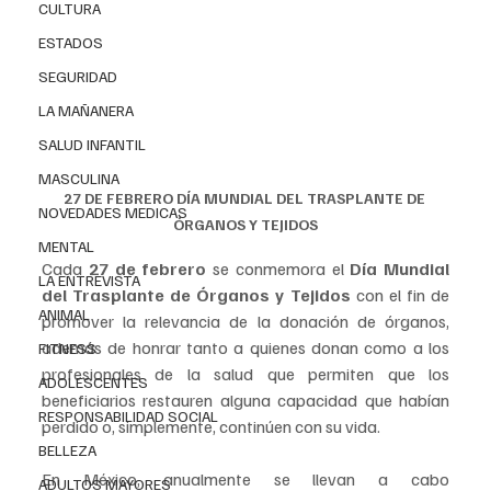
CULTURA
ESTADOS
SEGURIDAD
LA MAÑANERA
SALUD INFANTIL
MASCULINA
27 DE FEBRERO DÍA MUNDIAL DEL TRASPLANTE DE 
NOVEDADES MEDICAS
ÓRGANOS Y TEJIDOS
MENTAL
Cada
 27 de febrero
 se conmemora el 
Día Mundial 
LA ENTREVISTA
del Trasplante de Órganos y Tejidos
 con el fin de 
ANIMAL
promover la relevancia de la donación de órganos, 
además de honrar tanto a quienes donan como a los 
FITNESS
profesionales de la salud que permiten que los 
ADOLESCENTES
beneficiarios restauren alguna capacidad que habían 
RESPONSABILIDAD SOCIAL
perdido o, simplemente, continúen con su vida.
BELLEZA
En México, anualmente se llevan a cabo 
ADULTOS MAYORES