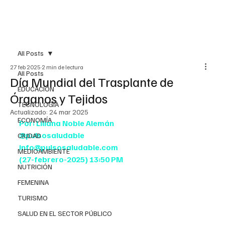
All Posts
27 feb 2025
2 min de lectura
All Posts
Día Mundial del Trasplante de
EDUCACIÓN
Órganos y Tejidos
TECNOLOGÍA
Actualizado:
24 mar 2025
ECONOMÍA
Por: Liliana Noble Alemán
@pulsosaludable
CIUDAD
info@pulsosaludable.com
MEDIOAMBIENTE
(27-febrero-2025) 13:50 PM
NUTRICIÓN
FEMENINA
TURISMO
SALUD EN EL SECTOR PÚBLICO