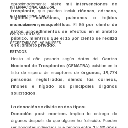
aproximadamente 
siete mil intervenciones de 
INTERNACIONAL GENERAL
trasplante
, que pueden incluir 
riñones, córneas, 
INTERNACIONAL SALUD
hígados, corazones, pulmones o tejidos 
musculares y esquelético
s. El 8
5 por ciento de 
DIVERSIDAD INCLUSIVA
estos procedimientos se efectúa en el ámbito 
PARA SABER MAS
público, mientras que el 15 por ciento se realiza 
SECRETARIA DE LAS MUJERES
en el ámbito privado
.
ESTADOS
Hasta el año pasado según datos del 
Centro 
Nacional de Trasplantes (CENATRA)
, existían en la 
lista de espera de receptores de
 órganos, 19,774 
personas registradas, siendo las corneas, 
riñones e hígado los principales órganos 
solicitados.
La donación se divide en dos tipos:
Donación post mortem.
 Implica la entrega de 
órganos después de que alguien ha fallecido. Pueden 
ser donantes individuos que tengan entre
 2 y 80 años