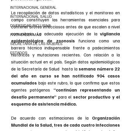
INTERNACIONAL GENERAL
La recopilación de datos estadísticos y el monitoreo en 
INTERNACIONAL SALUD
campo constituyen las herramientas esenciales para 
DIVERSIDAD INCLUSIVA
contener brotes infecciosos antes de que escalen a nivel 
comunitario. La adecuada ejecución de la 
vigilancia 
PARA SABER MAS
epidemiológica de zoonosis
 funciona como una 
SECRETARIA DE LAS MUJERES
barrera técnica indispensable frente a padecimientos 
ESTADOS
históricos y mutaciones recientes. Con relación a la 
situación actual en el país. Según datos epidemiológicos 
de la Secretaría de Salud  hasta la 
semana número 22 
del año en curso se han notificado 904 casos 
acumulados
 bajo este rubro, lo que confirma que estos 
agentes patógenos 
“continúan representando un 
desafío permanente”
 para el 
sector productivo y el 
esquema de asistencia médica.
De acuerdo con estimaciones de la 
Organización 
Mundial de la Salud, tres de cada cuatro infecciones 