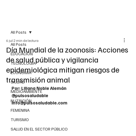
All Posts
6 jul
2 min de lectura
All Posts
Día Mundial de la zoonosis: Acciones
EDUCACIÓN
de salud pública y vigilancia
TECNOLOGÍA
epidemiológica mitigan riesgos de
ECONOMÍA
transmisión animal
CIUDAD
Por: Liliana Noble Alemán
MEDIOAMBIENTE
@pulsosaludable
NUTRICIÓN
info@pulsosaludable.com
FEMENINA
TURISMO
SALUD EN EL SECTOR PÚBLICO