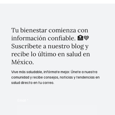
Cuidado de mascotas y limpieza de viviendas evita
enfermedades de animales a humanos: Día Mundial
Tu bienestar comienza con
de las zoonosis
información confiable. 🏥💙
Suscríbete a nuestro blog y
recibe lo último en salud en
México.
Vive más saludable, infórmate mejor. Únete a nuestra
comunidad y recibe consejos, noticias y tendencias en
salud directo en tu correo.
Email
*