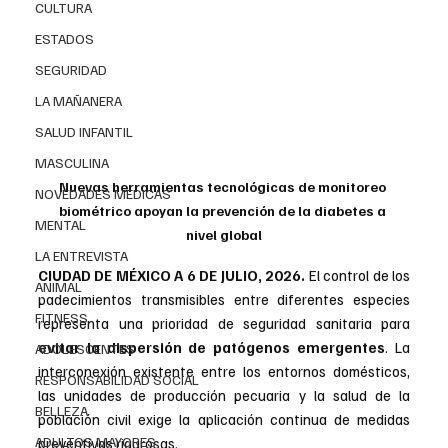
CULTURA
ESTADOS
SEGURIDAD
LA MAÑANERA
SALUD INFANTIL
MASCULINA
Nuevas herramientas tecnológicas de monitoreo 
NOVEDADES MEDICAS
biométrico apoyan la prevención de la diabetes a 
MENTAL
nivel global
LA ENTREVISTA
CIUDAD DE MÉXICO A 6 DE JULIO, 2026. 
El control de los 
ANIMAL
padecimientos transmisibles entre diferentes especies 
FITNESS
representa una prioridad de seguridad sanitaria para 
evitar la dispersión de patógenos emergentes
. La 
ADOLESCENTES
interconexión existente entre los entornos domésticos, 
RESPONSABILIDAD SOCIAL
las unidades de producción pecuaria y la salud de la 
BELLEZA
población civil exige la aplicación continua de medidas 
ADULTOS MAYORES
preventivas rigurosas.